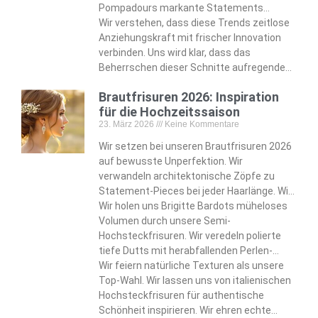
identifizieren Fade-Variationen—von
Pompadours markante Statements
scharfen Skin Fades bis zu strukturierten
setzen. Wir entdecken mutige Optionen
Wir verstehen, dass diese Trends zeitlose
lockigen Oberkopfpartien—die die
wie den strukturierten Broccoli Cut und den
Anziehungskraft mit frischer Innovation
zeitgenössische Männlichkeit definieren.
zerzausten Long Shag, die modebewusste
verbinden. Uns wird klar, dass das
Kunden ansprechen.
Beherrschen dieser Schnitte aufregende
Styling-Möglichkeiten für die Zukunft
Brautfrisuren 2026: Inspiration
offenbart. Wir nehmen diese Entwicklung
für die Hochzeitssaison
an, die moderne Standards der
23. März 2026
Keine Kommentare
Männerpflege neu formt.
Wir setzen bei unseren Brautfrisuren 2026
auf bewusste Unperfektion. Wir
verwandeln architektonische Zöpfe zu
Statement-Pieces bei jeder Haarlänge. Wir
passen unsere Designs von Pixie-Cuts bis
Wir holen uns Brigitte Bardots müheloses
zu wallenden Haaren an.
Volumen durch unsere Semi-
Hochsteckfrisuren. Wir veredeln polierte
tiefe Dutts mit herabfallenden Perlen-
Arrangements. Wir bringen den Juwelier-
Wir feiern natürliche Texturen als unsere
Touch in unsere raffinierten Styles.
Top-Wahl. Wir lassen uns von italienischen
Hochsteckfrisuren für authentische
Schönheit inspirieren. Wir ehren echte