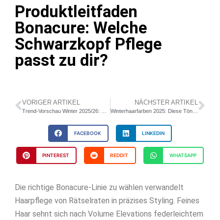
Produktleitfaden
Bonacure: Welche
Schwarzkopf Pflege
passt zu dir?
VORIGER ARTIKEL
NÄCHSTER ARTIKEL
Trend-Vorschau Winter 2025/26: Diese Frisuren kommen auf uns zu
Winterhaarfarben 2025: Diese Töne sind angesagt
FACEBOOK
LINKEDIN
PINTEREST
REDDIT
WHATSAPP
Die richtige Bonacure-Linie zu wählen verwandelt
Haarpflege von Rätselraten in präzises Styling. Feines
Haar sehnt sich nach Volume Elevations federleichtem