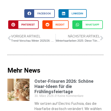
FACEBOOK
LINKEDIN
PINTEREST
REDDIT
WHATSAPP
VORIGER ARTIKEL
NÄCHSTER ARTIKEL
Trend-Vorschau Winter 2025/26: Diese Frisuren kommen auf uns zu
Winterhaarfarben 2025: Diese Töne sind angesagt
Mehr News
Oster-Frisuren 2026: Schöne
Haar-Ideen für die
Frühlingsfeiertage
30. März 2026
Keine Kommentare
Wir setzen auf Electric Fuchsia, das die
Haarfarbe drastisch verändert. Wir wählen