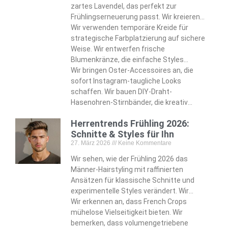
zartes Lavendel, das perfekt zur
Frühlingserneuerung passt. Wir kreieren
eiförmige Dutts, die handgemalte
Wir verwenden temporäre Kreide für
Pastellabschnitte wunderschön zur
strategische Farbplatzierung auf sichere
Geltung bringen. Wir bauen
Weise. Wir entwerfen frische
Regenbogensträhnen ein, die mühelos
Blumenkränze, die einfache Styles
fantasievolle Akzente setzen.
komplett verwandeln. Wir befestigen
Wir bringen Oster-Accessoires an, die
unsichtbare Klammern, die dauerhafte
sofort Instagram-taugliche Looks
Eleganz gewährleisten. Wir basteln
schaffen. Wir bauen DIY-Draht-
Schmetterlings-Bubble-Zöpfe, die Kinder
Hasenohren-Stirnbänder, die kreativ
total begeistern.
charmante Alternativen bieten. Wir
Herrentrends Frühling 2026:
machen Filzspangen, die den saisonalen
Schnitte & Styles für Ihn
verspielten Spirit authentisch einfangen.
27. März 2026
Keine Kommentare
Wir entwickeln diese Techniken, die nur
oberflächliche Möglichkeiten darstellen.
Wir sehen, wie der Frühling 2026 das
Männer-Hairstyling mit raffinierten
Ansätzen für klassische Schnitte und
experimentelle Styles verändert. Wir
erkennen, wie sich der moderne Vokuhila
Wir erkennen an, dass French Crops
von Vokuhila-Assoziationen zu
mühelose Vielseitigkeit bieten. Wir
strukturierter Eleganz entwickelt. Wir
bemerken, dass volumengetriebene