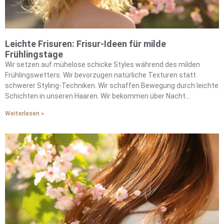
Leichte Frisuren: Frisur-Ideen für milde
Frühlingstage
Wir setzen auf mühelose schicke Styles während des milden
Frühlingswetters. Wir bevorzugen natürliche Texturen statt
schwerer Styling-Techniken. Wir schaffen Bewegung durch leichte
Schichten in unseren Haaren. Wir bekommen über Nacht
wunderschöne Locken mit hitzefreien Socken-Methoden. Wir
Weiterlesen »
ersetzen die schweren Cremes des Winters durch luftige
Mousses. Wir betonen die authentische Textur, anstatt gegen sie
anzukämpfen. Wir zaubern begehrte sonnengeküsste Looks mit
sanften Bronde-Highlights. Wir fügen Wärme durch satte
Schokoladentöne hinzu. Wir kombinieren entspannte Styles mit
Netzbaretts für Raffinesse. Wir integrieren Statement-Schals für
Pariser Eleganz. Wir brauchen minimalen Morgenaufwand bei
maximaler Wirkung.