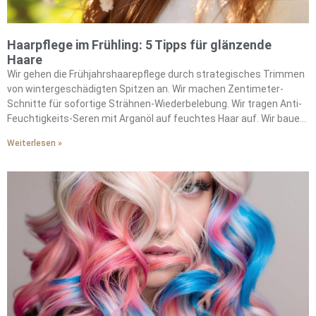
Haarpflege im Frühling: 5 Tipps für glänzende
Haare
Wir gehen die Frühjahrshaarepflege durch strategisches Trimmen
von wintergeschädigten Spitzen an. Wir machen Zentimeter-
Schnitte für sofortige Strähnen-Wiederbelebung. Wir tragen Anti-
Feuchtigkeits-Seren mit Arganöl auf feuchtes Haar auf. Wir bauen
Jojobaöl in unsere feuchtigkeitsbekämpfende Routine ein. Wir
Weiterlesen »
machen wöchentliche Kopfhaut-Peelings, um
Produktablagerungen zu entfernen. Wir wählen Lufttrocknung
statt Hitzestyling, um die natürliche Feuchtigkeit zu bewahren. Wir
verwenden Vor-Färbung-Pflegemasken vor saisonalen
Farbveränderungen. Wir stärken unsere Strähnen durch
Tiefenpflegebehandlungen. Wir bekämpfen Frizz mit ölbasierten
Schutzbarrieren. Wir erhalten die Haargesundheit durch
konsequente feuchtigkeitsbewahrende Praktiken.