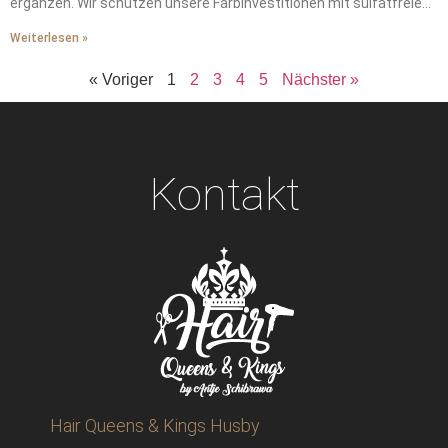
ergänzen. Wir schützen unsere Farbinvestitionen mit sulfatfreien
Shampoos. Wir waschen unsere Haare zweimal wöchentlich mit
Weiterlesen »
lauwarmem Wasser. Wir schützen unsere Haare vor Windschäden
mit seidengefütterten Mützen. Wir stellen die von der
« Voriger
1
2
3
4
5
Nächster »
Heizungsluft gestohlene Feuchtigkeit durch wöchentliche
Tiefenpflegemasken wieder her. Wir tragen Hitzeschutz vor dem
Styling auf – das ist ein absolutes Muss. Wir vereinbaren alle
sechs Wochen professionelle Auffrischungen, um unerwünschte
Messingtöne zu verhindern. Wir erhalten durch diese
Kontakt
grundlegenden Schritte die ganze Saison über salonfrische
Leuchtkraft.
Hair Queens & Kings Husby