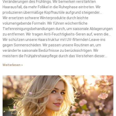
Veränderungen des Frühlings. Wir bemerken verstärkten
Haarausfall, da mehr Follikel in die Ruhephase eintreten. Wir
produzieren übermäßige Kopfhautöle aufgrund steigender
Temperaturen.
Wir ersetzen schwere Winterprodukte durch leichte
volumengebende Formeln. Wir führen wöchentliche
Tiefenreinigungsbehandlungen durch, um saisonale Ablagerungen
zu entfernen. Wir tragen Anti-Feuchtigkeits-Seren auf, wenn die
Taupunkte 15°C überschreiten.
Wir schützen unsere Haarstruktur mit UV-filternden Leave-ins
gegen Sonnenschäden. Wir passen unsere Routinen an, um
veränderte saisonale Bedürfnisse zu berücksichtigen. Wir
meistern die Frühjahrshaarpflege durch das Verstehen dieser
wechselnden Anforderungen.
Weiterlesen »