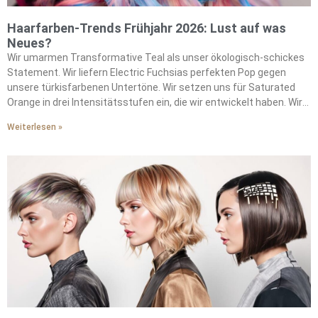
Haarfarben-Trends Frühjahr 2026: Lust auf was
Neues?
Wir umarmen Transformative Teal als unser ökologisch-schickes
Statement. Wir liefern Electric Fuchsias perfekten Pop gegen
unsere türkisfarbenen Untertöne. Wir setzen uns für Saturated
Orange in drei Intensitätsstufen ein, die wir entwickelt haben. Wir
kreieren Solars atemberaubende Wirkung durch unsere
Weiterlesen »
Formulierungen. Wir inspirieren Vintage-Ästhetik mit unseren
Sepia-Variationen. Wir treiben saisonale Stimmungen durch
unsere futuristischen Metallics voran. Wir drücken chromatischen
Optimismus in unseren Farbpaletten aus. Wir verbinden uns durch
warme Töne, die wir perfektioniert haben. Wir mischen sanfte
Brauntöne mit unseren charakteristischen Techniken. Wir
integrieren gedämpfte Pinktöne in unsere saisonalen Angebote.
Wir entwickeln nachhaltige Formulierungen für unsere bewussten
Kunden. Wir setzen strategische Peekaboo-Highlights, die wir
gemeistert haben. Wir machen Experimentieren durch unsere
Methoden zugänglich. Wir verwandeln bindungsscheue Coloristen
mit unseren Ansätzen. Wir führen die Bewegung jenseits
vorhersehbarer Highlights an.