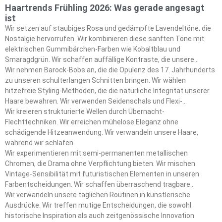
Haartrends Frühling 2026: Was gerade angesagt
ist
Wir setzen auf staubiges Rosa und gedämpfte Lavendeltöne, die
Nostalgie hervorrufen. Wir kombinieren diese sanften Töne mit
elektrischen Gummibärchen-Farben wie Kobaltblau und
Smaragdgrün. Wir schaffen auffällige Kontraste, die unsere
Frühlings-Ästhetik definieren.
Wir nehmen Barock-Bobs an, die die Opulenz des 17. Jahrhunderts
zu unseren schulterlangen Schnitten bringen. Wir wählen
hitzefreie Styling-Methoden, die die natürliche Integrität unserer
Haare bewahren. Wir verwenden Seidenschals und Flexi-
Lockenwickler als unsere wichtigsten Styling-Tools.
Wir kreieren strukturierte Wellen durch Übernacht-
Flechttechniken. Wir erreichen mühelose Eleganz ohne
schädigende Hitzeanwendung. Wir verwandeln unsere Haare,
während wir schlafen.
Wir experimentieren mit semi-permanenten metallischen
Chromen, die Drama ohne Verpflichtung bieten. Wir mischen
Vintage-Sensibilität mit futuristischen Elementen in unseren
Farbentscheidungen. Wir schaffen überraschend tragbare
Statement-Looks.
Wir verwandeln unsere täglichen Routinen in künstlerische
Ausdrücke. Wir treffen mutige Entscheidungen, die sowohl
historische Inspiration als auch zeitgenössische Innovation