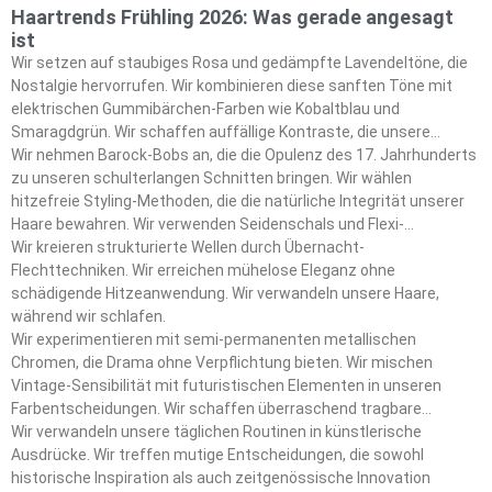
Haartrends Frühling 2026: Was gerade angesagt
ist
Wir setzen auf staubiges Rosa und gedämpfte Lavendeltöne, die
Nostalgie hervorrufen. Wir kombinieren diese sanften Töne mit
elektrischen Gummibärchen-Farben wie Kobaltblau und
Smaragdgrün. Wir schaffen auffällige Kontraste, die unsere
Frühlings-Ästhetik definieren.
Wir nehmen Barock-Bobs an, die die Opulenz des 17. Jahrhunderts
zu unseren schulterlangen Schnitten bringen. Wir wählen
hitzefreie Styling-Methoden, die die natürliche Integrität unserer
Haare bewahren. Wir verwenden Seidenschals und Flexi-
Lockenwickler als unsere wichtigsten Styling-Tools.
Wir kreieren strukturierte Wellen durch Übernacht-
Flechttechniken. Wir erreichen mühelose Eleganz ohne
schädigende Hitzeanwendung. Wir verwandeln unsere Haare,
während wir schlafen.
Wir experimentieren mit semi-permanenten metallischen
Chromen, die Drama ohne Verpflichtung bieten. Wir mischen
Vintage-Sensibilität mit futuristischen Elementen in unseren
Farbentscheidungen. Wir schaffen überraschend tragbare
Statement-Looks.
Wir verwandeln unsere täglichen Routinen in künstlerische
Ausdrücke. Wir treffen mutige Entscheidungen, die sowohl
historische Inspiration als auch zeitgenössische Innovation