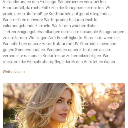
Veränderungen des Frühlings. Wir bemerken verstärkten
Haarausfall, da mehr Follikel in die Ruhephase eintreten. Wir
produzieren übermäßige Kopfhautöle aufgrund steigender
Temperaturen.
Wir ersetzen schwere Winterprodukte durch leichte
volumengebende Formeln. Wir führen wöchentliche
Tiefenreinigungsbehandlungen durch, um saisonale Ablagerungen
zu entfernen. Wir tragen Anti-Feuchtigkeits-Seren auf, wenn die
Taupunkte 15°C überschreiten.
Wir schützen unsere Haarstruktur mit UV-filternden Leave-ins
gegen Sonnenschäden. Wir passen unsere Routinen an, um
veränderte saisonale Bedürfnisse zu berücksichtigen. Wir
meistern die Frühjahrshaarpflege durch das Verstehen dieser
wechselnden Anforderungen.
Weiterlesen »