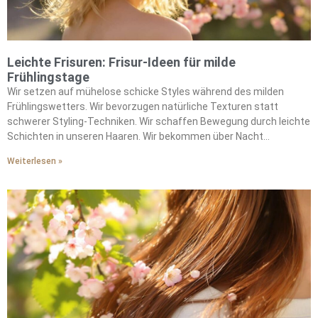
Leichte Frisuren: Frisur-Ideen für milde
Frühlingstage
Wir setzen auf mühelose schicke Styles während des milden
Frühlingswetters. Wir bevorzugen natürliche Texturen statt
schwerer Styling-Techniken. Wir schaffen Bewegung durch leichte
Schichten in unseren Haaren. Wir bekommen über Nacht
wunderschöne Locken mit hitzefreien Socken-Methoden. Wir
Weiterlesen »
ersetzen die schweren Cremes des Winters durch luftige
Mousses. Wir betonen die authentische Textur, anstatt gegen sie
anzukämpfen. Wir zaubern begehrte sonnengeküsste Looks mit
sanften Bronde-Highlights. Wir fügen Wärme durch satte
Schokoladentöne hinzu. Wir kombinieren entspannte Styles mit
Netzbaretts für Raffinesse. Wir integrieren Statement-Schals für
Pariser Eleganz. Wir brauchen minimalen Morgenaufwand bei
maximaler Wirkung.