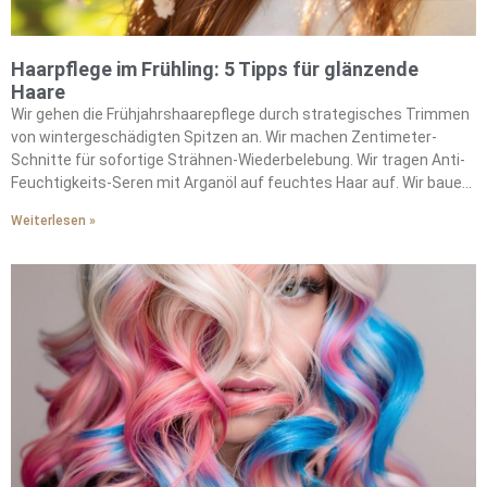
Haarpflege im Frühling: 5 Tipps für glänzende
Haare
Wir gehen die Frühjahrshaarepflege durch strategisches Trimmen
von wintergeschädigten Spitzen an. Wir machen Zentimeter-
Schnitte für sofortige Strähnen-Wiederbelebung. Wir tragen Anti-
Feuchtigkeits-Seren mit Arganöl auf feuchtes Haar auf. Wir bauen
Jojobaöl in unsere feuchtigkeitsbekämpfende Routine ein. Wir
Weiterlesen »
machen wöchentliche Kopfhaut-Peelings, um
Produktablagerungen zu entfernen. Wir wählen Lufttrocknung
statt Hitzestyling, um die natürliche Feuchtigkeit zu bewahren. Wir
verwenden Vor-Färbung-Pflegemasken vor saisonalen
Farbveränderungen. Wir stärken unsere Strähnen durch
Tiefenpflegebehandlungen. Wir bekämpfen Frizz mit ölbasierten
Schutzbarrieren. Wir erhalten die Haargesundheit durch
konsequente feuchtigkeitsbewahrende Praktiken.