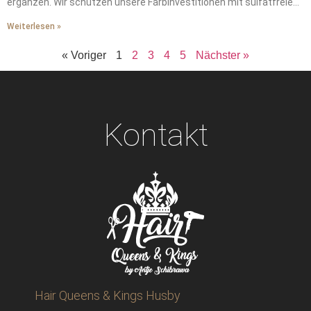
ergänzen. Wir schützen unsere Farbinvestitionen mit sulfatfreien
Shampoos. Wir waschen unsere Haare zweimal wöchentlich mit
Weiterlesen »
lauwarmem Wasser. Wir schützen unsere Haare vor Windschäden
mit seidengefütterten Mützen. Wir stellen die von der
« Voriger
1
2
3
4
5
Nächster »
Heizungsluft gestohlene Feuchtigkeit durch wöchentliche
Tiefenpflegemasken wieder her. Wir tragen Hitzeschutz vor dem
Styling auf – das ist ein absolutes Muss. Wir vereinbaren alle
sechs Wochen professionelle Auffrischungen, um unerwünschte
Messingtöne zu verhindern. Wir erhalten durch diese
Kontakt
grundlegenden Schritte die ganze Saison über salonfrische
Leuchtkraft.
Hair Queens & Kings Husby