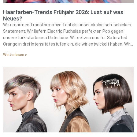
Haarfarben-Trends Frühjahr 2026: Lust auf was
Neues?
Wir umarmen Transformative Teal als unser ökologisch-schickes
Statement. Wir liefern Electric Fuchsias perfekten Pop gegen
unsere türkisfarbenen Untertöne. Wir setzen uns für Saturated
Orange in drei Intensitätsstufen ein, die wir entwickelt haben. Wir
kreieren Solars atemberaubende Wirkung durch unsere
Weiterlesen »
Formulierungen. Wir inspirieren Vintage-Ästhetik mit unseren
Sepia-Variationen. Wir treiben saisonale Stimmungen durch
unsere futuristischen Metallics voran. Wir drücken chromatischen
Optimismus in unseren Farbpaletten aus. Wir verbinden uns durch
warme Töne, die wir perfektioniert haben. Wir mischen sanfte
Brauntöne mit unseren charakteristischen Techniken. Wir
integrieren gedämpfte Pinktöne in unsere saisonalen Angebote.
Wir entwickeln nachhaltige Formulierungen für unsere bewussten
Kunden. Wir setzen strategische Peekaboo-Highlights, die wir
gemeistert haben. Wir machen Experimentieren durch unsere
Methoden zugänglich. Wir verwandeln bindungsscheue Coloristen
mit unseren Ansätzen. Wir führen die Bewegung jenseits
vorhersehbarer Highlights an.