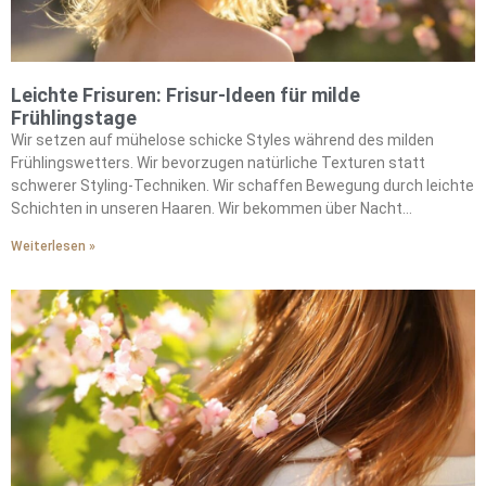
Leichte Frisuren: Frisur-Ideen für milde
Frühlingstage
Wir setzen auf mühelose schicke Styles während des milden
Frühlingswetters. Wir bevorzugen natürliche Texturen statt
schwerer Styling-Techniken. Wir schaffen Bewegung durch leichte
Schichten in unseren Haaren. Wir bekommen über Nacht
wunderschöne Locken mit hitzefreien Socken-Methoden. Wir
Weiterlesen »
ersetzen die schweren Cremes des Winters durch luftige
Mousses. Wir betonen die authentische Textur, anstatt gegen sie
anzukämpfen. Wir zaubern begehrte sonnengeküsste Looks mit
sanften Bronde-Highlights. Wir fügen Wärme durch satte
Schokoladentöne hinzu. Wir kombinieren entspannte Styles mit
Netzbaretts für Raffinesse. Wir integrieren Statement-Schals für
Pariser Eleganz. Wir brauchen minimalen Morgenaufwand bei
maximaler Wirkung.