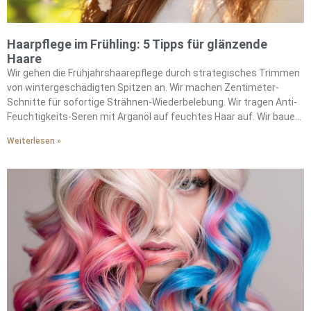
Haarpflege im Frühling: 5 Tipps für glänzende
Haare
Wir gehen die Frühjahrshaarepflege durch strategisches Trimmen
von wintergeschädigten Spitzen an. Wir machen Zentimeter-
Schnitte für sofortige Strähnen-Wiederbelebung. Wir tragen Anti-
Feuchtigkeits-Seren mit Arganöl auf feuchtes Haar auf. Wir bauen
Jojobaöl in unsere feuchtigkeitsbekämpfende Routine ein. Wir
Weiterlesen »
machen wöchentliche Kopfhaut-Peelings, um
Produktablagerungen zu entfernen. Wir wählen Lufttrocknung
statt Hitzestyling, um die natürliche Feuchtigkeit zu bewahren. Wir
verwenden Vor-Färbung-Pflegemasken vor saisonalen
Farbveränderungen. Wir stärken unsere Strähnen durch
Tiefenpflegebehandlungen. Wir bekämpfen Frizz mit ölbasierten
Schutzbarrieren. Wir erhalten die Haargesundheit durch
konsequente feuchtigkeitsbewahrende Praktiken.