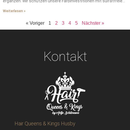
ergänzen. Wir schützen unsere Farbinvestitionen mit sulfatfreien
Shampoos. Wir waschen unsere Haare zweimal wöchentlich mit
Weiterlesen »
lauwarmem Wasser. Wir schützen unsere Haare vor Windschäden
mit seidengefütterten Mützen. Wir stellen die von der
« Voriger
1
2
3
4
5
Nächster »
Heizungsluft gestohlene Feuchtigkeit durch wöchentliche
Tiefenpflegemasken wieder her. Wir tragen Hitzeschutz vor dem
Styling auf – das ist ein absolutes Muss. Wir vereinbaren alle
sechs Wochen professionelle Auffrischungen, um unerwünschte
Messingtöne zu verhindern. Wir erhalten durch diese
Kontakt
grundlegenden Schritte die ganze Saison über salonfrische
Leuchtkraft.
Hair Queens & Kings Husby