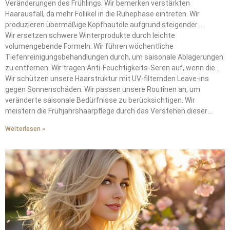
Veränderungen des Frühlings. Wir bemerken verstärkten
Haarausfall, da mehr Follikel in die Ruhephase eintreten. Wir
produzieren übermäßige Kopfhautöle aufgrund steigender
Temperaturen.
Wir ersetzen schwere Winterprodukte durch leichte
volumengebende Formeln. Wir führen wöchentliche
Tiefenreinigungsbehandlungen durch, um saisonale Ablagerungen
zu entfernen. Wir tragen Anti-Feuchtigkeits-Seren auf, wenn die
Taupunkte 15°C überschreiten.
Wir schützen unsere Haarstruktur mit UV-filternden Leave-ins
gegen Sonnenschäden. Wir passen unsere Routinen an, um
veränderte saisonale Bedürfnisse zu berücksichtigen. Wir
meistern die Frühjahrshaarpflege durch das Verstehen dieser
wechselnden Anforderungen.
Weiterlesen »