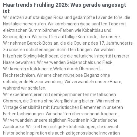
Haartrends Frühling 2026: Was gerade angesagt
ist
Wir setzen auf staubiges Rosa und gedämpfte Lavendeltöne, die
Nostalgie hervorrufen. Wir kombinieren diese sanften Töne mit
elektrischen Gummibärchen-Farben wie Kobaltblau und
Smaragdgrün. Wir schaffen auffällige Kontraste, die unsere
Frühlings-Ästhetik definieren.
Wir nehmen Barock-Bobs an, die die Opulenz des 17. Jahrhunderts
zu unseren schulterlangen Schnitten bringen. Wir wählen
hitzefreie Styling-Methoden, die die natürliche Integrität unserer
Haare bewahren. Wir verwenden Seidenschals und Flexi-
Lockenwickler als unsere wichtigsten Styling-Tools.
Wir kreieren strukturierte Wellen durch Übernacht-
Flechttechniken. Wir erreichen mühelose Eleganz ohne
schädigende Hitzeanwendung. Wir verwandeln unsere Haare,
während wir schlafen.
Wir experimentieren mit semi-permanenten metallischen
Chromen, die Drama ohne Verpflichtung bieten. Wir mischen
Vintage-Sensibilität mit futuristischen Elementen in unseren
Farbentscheidungen. Wir schaffen überraschend tragbare
Statement-Looks.
Wir verwandeln unsere täglichen Routinen in künstlerische
Ausdrücke. Wir treffen mutige Entscheidungen, die sowohl
historische Inspiration als auch zeitgenössische Innovation