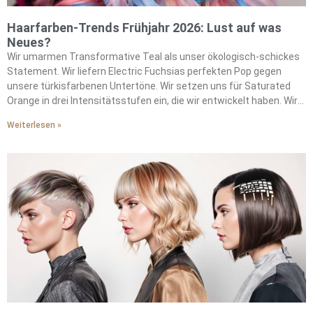
Haarfarben-Trends Frühjahr 2026: Lust auf was
Neues?
Wir umarmen Transformative Teal als unser ökologisch-schickes
Statement. Wir liefern Electric Fuchsias perfekten Pop gegen
unsere türkisfarbenen Untertöne. Wir setzen uns für Saturated
Orange in drei Intensitätsstufen ein, die wir entwickelt haben. Wir
kreieren Solars atemberaubende Wirkung durch unsere
Weiterlesen »
Formulierungen. Wir inspirieren Vintage-Ästhetik mit unseren
Sepia-Variationen. Wir treiben saisonale Stimmungen durch
unsere futuristischen Metallics voran. Wir drücken chromatischen
Optimismus in unseren Farbpaletten aus. Wir verbinden uns durch
warme Töne, die wir perfektioniert haben. Wir mischen sanfte
Brauntöne mit unseren charakteristischen Techniken. Wir
integrieren gedämpfte Pinktöne in unsere saisonalen Angebote.
Wir entwickeln nachhaltige Formulierungen für unsere bewussten
Kunden. Wir setzen strategische Peekaboo-Highlights, die wir
gemeistert haben. Wir machen Experimentieren durch unsere
Methoden zugänglich. Wir verwandeln bindungsscheue Coloristen
mit unseren Ansätzen. Wir führen die Bewegung jenseits
vorhersehbarer Highlights an.