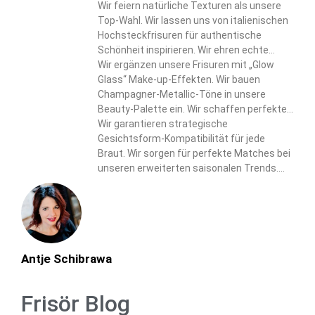
Arrangements. Wir bringen den Juwelier-
Wir feiern natürliche Texturen als unsere
Touch in unsere raffinierten Styles.
Top-Wahl. Wir lassen uns von italienischen
Hochsteckfrisuren für authentische
Schönheit inspirieren. Wir ehren echte
Haar-Eigenschaften in unseren Designs.
Wir ergänzen unsere Frisuren mit „Glow
Glass“ Make-up-Effekten. Wir bauen
Champagner-Metallic-Töne in unsere
Beauty-Palette ein. Wir schaffen perfekte
Harmonie zwischen Haar- und Make-up-
Wir garantieren strategische
Elementen.
Gesichtsform-Kompatibilität für jede
Braut. Wir sorgen für perfekte Matches bei
unseren erweiterten saisonalen Trends.
Wir liefern personalisierte Lösungen durch
unseren umfassenden Ansatz.
Antje Schibrawa
Frisör Blog