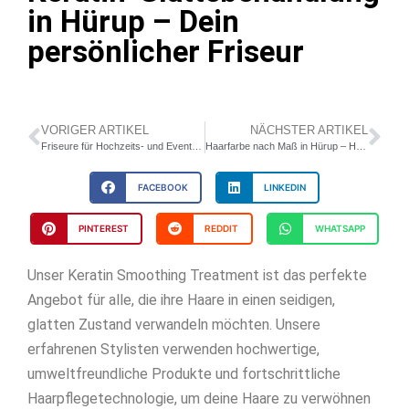
in Hürup – Dein
persönlicher Friseur
VORIGER ARTIKEL
NÄCHSTER ARTIKEL
Friseure für Hochzeits- und Event-Frisuren in Hürup – Exquisite, persönliche und zeitlose Haarstile für Ihre besonderen Anlässe
Haarfarbe nach Maß in Hürup – Hair Queens & Kings, deine Experten für kreative Haarveränderungen.
FACEBOOK
LINKEDIN
PINTEREST
REDDIT
WHATSAPP
Unser Keratin Smoothing Treatment ist das perfekte
Angebot für alle, die ihre Haare in einen seidigen,
glatten Zustand verwandeln möchten. Unsere
erfahrenen Stylisten verwenden hochwertige,
umweltfreundliche Produkte und fortschrittliche
Haarpflegetechnologie, um deine Haare zu verwöhnen