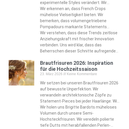
experimentelle Styles verändert. Wir
erkennen, wie sich der moderne Vokuhila
Wir erkennen an, dass French Crops
von Vokuhila-Assoziationen zu
mühelose Vielseitigkeit bieten. Wir
strukturierter Eleganz entwickelt. Wir
bemerken, dass volumengetriebene
identifizieren Fade-Variationen—von
Pompadours markante Statements
scharfen Skin Fades bis zu strukturierten
setzen. Wir entdecken mutige Optionen
Wir verstehen, dass diese Trends zeitlose
lockigen Oberkopfpartien—die die
wie den strukturierten Broccoli Cut und den
Anziehungskraft mit frischer Innovation
zeitgenössische Männlichkeit definieren.
zerzausten Long Shag, die modebewusste
verbinden. Uns wird klar, dass das
Kunden ansprechen.
Beherrschen dieser Schnitte aufregende
Styling-Möglichkeiten für die Zukunft
Brautfrisuren 2026: Inspiration
offenbart. Wir nehmen diese Entwicklung
für die Hochzeitssaison
an, die moderne Standards der
23. März 2026
Keine Kommentare
Männerpflege neu formt.
Wir setzen bei unseren Brautfrisuren 2026
auf bewusste Unperfektion. Wir
verwandeln architektonische Zöpfe zu
Statement-Pieces bei jeder Haarlänge. Wir
passen unsere Designs von Pixie-Cuts bis
Wir holen uns Brigitte Bardots müheloses
zu wallenden Haaren an.
Volumen durch unsere Semi-
Hochsteckfrisuren. Wir veredeln polierte
tiefe Dutts mit herabfallenden Perlen-