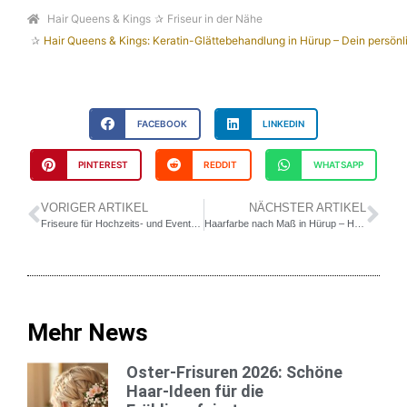
Hair Queens & Kings
Friseur in der Nähe
Hair Queens & Kings: Keratin-Glättebehandlung in Hürup – Dein persönli
FACEBOOK
LINKEDIN
PINTEREST
REDDIT
WHATSAPP
VORIGER ARTIKEL
NÄCHSTER ARTIKEL
Friseure für Hochzeits- und Event-Frisuren in Hürup – Exquisite, persönliche und zeitlose Haarstile für Ihre besonderen Anlässe
Haarfarbe nach Maß in Hürup – Hair Queens & Kings, deine Experten für kreative Haarveränderungen.
Mehr News
Oster-Frisuren 2026: Schöne
Haar-Ideen für die