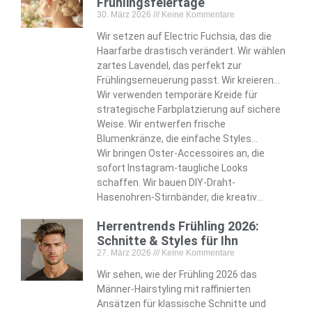
Frühlingsfeiertage
30. März 2026
Keine Kommentare
Wir setzen auf Electric Fuchsia, das die
Haarfarbe drastisch verändert. Wir wählen
zartes Lavendel, das perfekt zur
Frühlingserneuerung passt. Wir kreieren
eiförmige Dutts, die handgemalte
Wir verwenden temporäre Kreide für
Pastellabschnitte wunderschön zur
strategische Farbplatzierung auf sichere
Geltung bringen. Wir bauen
Weise. Wir entwerfen frische
Regenbogensträhnen ein, die mühelos
Blumenkränze, die einfache Styles
fantasievolle Akzente setzen.
komplett verwandeln. Wir befestigen
Wir bringen Oster-Accessoires an, die
unsichtbare Klammern, die dauerhafte
sofort Instagram-taugliche Looks
Eleganz gewährleisten. Wir basteln
schaffen. Wir bauen DIY-Draht-
Schmetterlings-Bubble-Zöpfe, die Kinder
Hasenohren-Stirnbänder, die kreativ
total begeistern.
charmante Alternativen bieten. Wir
Herrentrends Frühling 2026:
machen Filzspangen, die den saisonalen
Schnitte & Styles für Ihn
verspielten Spirit authentisch einfangen.
27. März 2026
Keine Kommentare
Wir entwickeln diese Techniken, die nur
oberflächliche Möglichkeiten darstellen.
Wir sehen, wie der Frühling 2026 das
Männer-Hairstyling mit raffinierten
Ansätzen für klassische Schnitte und