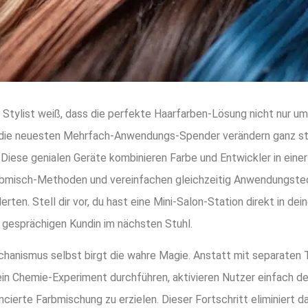
 Stylist weiß, dass die perfekte Haarfarben-Lösung nicht nur 
nd die neuesten Mehrfach-Anwendungs-Spender verändern ganz sti
iese genialen Geräte kombinieren Farbe und Entwickler in einer 
arbmisch-Methoden und vereinfachen gleichzeitig Anwendungstech
derten. Stell dir vor, du hast eine Mini-Salon-Station direkt i
gesprächigen Kundin im nächsten Stuhl.
anismus selbst birgt die wahre Magie. Anstatt mit separaten
ein Chemie-Experiment durchführen, aktivieren Nutzer einfach d
cierte Farbmischung zu erzielen. Dieser Fortschritt eliminiert d