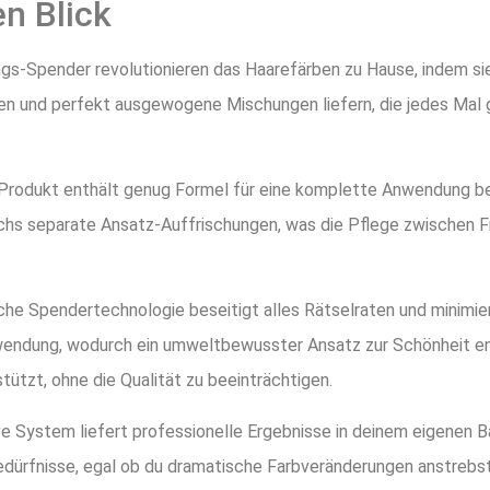
en Blick
s-Spender revolutionieren das Haarefärben zu Hause, indem sie
en und perfekt ausgewogene Mischungen liefern, die jedes Mal
Produkt enthält genug Formel für eine komplette Anwendung be
echs separate Ansatz-Auffrischungen, was die Pflege zwischen 
iche Spendertechnologie beseitigt alles Rätselraten und minimier
endung, wodurch ein umweltbewusster Ansatz zur Schönheit ent
tützt, ohne die Qualität zu beeinträchtigen.
ve System liefert professionelle Ergebnisse in deinem eigenen 
dürfnisse, egal ob du dramatische Farbveränderungen anstrebst