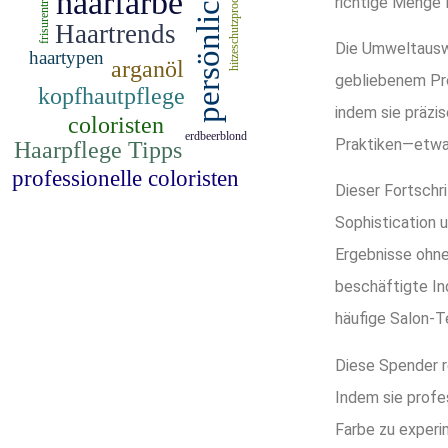
richtige Menge 
Die Umweltauswi
gebliebenem Pro
indem sie präzis
Praktiken—etwas
Dieser Fortschr
Sophistication 
Ergebnisse ohne
beschäftigte Ind
häufige Salon-T
Diese Spender r
Indem sie profe
Farbe zu experi