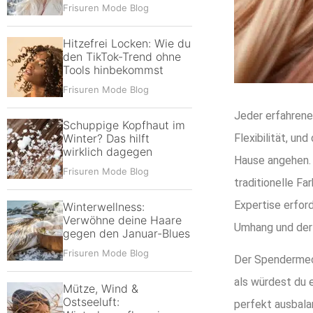
Frisuren Mode Blog
Hitzefrei Locken: Wie du
den TikTok-Trend ohne
Tools hinbekommst
Frisuren Mode Blog
Jeder erfahrene
Schuppige Kopfhaut im
Flexibilität, u
Winter? Das hilft
wirklich dagegen
Hause angehen. D
Frisuren Mode Blog
traditionelle F
Expertise erfor
Winterwellness:
Verwöhne deine Haare
Umhang und der 
gegen den Januar-Blues
Frisuren Mode Blog
Der Spendermech
als würdest du 
Mütze, Wind &
Ostseeluft:
perfekt ausbalan