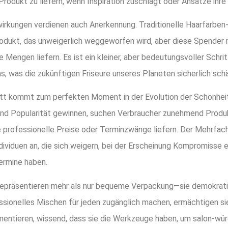
Produkt zu liefern, wenn Inspiration zuschlägt oder Ansätze ihre
rkungen verdienen auch Anerkennung. Traditionelle Haarfarben
dukt, das unweigerlich weggeworfen wird, aber diese Spender
e Mengen liefern. Es ist ein kleiner, aber bedeutungsvoller Schri
, was die zukünftigen Friseure unseres Planeten sicherlich sch
itt kommt zum perfekten Moment in der Evolution der Schönheit
und Popularität gewinnen, suchen Verbraucher zunehmend Produk
 professionelle Preise oder Terminzwänge liefern. Der Mehrfa
ividuen an, die sich weigern, bei der Erscheinung Kompromisse e
ermine haben.
epräsentieren mehr als nur bequeme Verpackung—sie demokratis
ssionelles Mischen für jeden zugänglich machen, ermächtigen s
mentieren, wissend, dass sie die Werkzeuge haben, um salon-würd