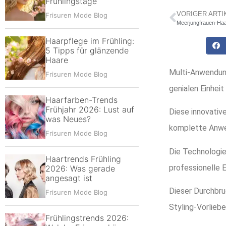
Frühlingstage
VORIGER ARTI
Frisuren Mode Blog
Meerjungfrauen-Haar
Haarpflege im Frühling:
5 Tipps für glänzende
Haare
Multi-Anwendung
Frisuren Mode Blog
genialen Einhei
Haarfarben-Trends
Frühjahr 2026: Lust auf
Diese innovativ
was Neues?
komplette Anwe
Frisuren Mode Blog
Die Technologi
Haartrends Frühling
professionelle 
2026: Was gerade
angesagt ist
Dieser Durchbru
Frisuren Mode Blog
Styling-Vorliebe
Frühlingstrends 2026: