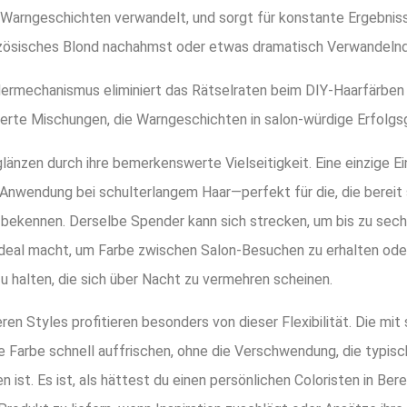
 Warngeschichten verwandelt, und sorgt für konstante Ergebniss
zösisches Blond nachahmst oder etwas dramatisch Verwandelnd
ermechanismus eliminiert das Rätselraten beim DIY-Haarfärben u
ierte Mischungen, die Warngeschichten in salon-würdige Erfolg
länzen durch ihre bemerkenswerte Vielseitigkeit. Eine einzige Ei
Anwendung bei schulterlangem Haar—perfekt für die, die bereit si
bekennen. Derselbe Spender kann sich strecken, um bis zu sec
 ideal macht, um Farbe zwischen Salon-Besuchen zu erhalten oder
u halten, die sich über Nacht zu vermehren scheinen.
ren Styles profitieren besonders von dieser Flexibilität. Die mi
e Farbe schnell auffrischen, ohne die Verschwendung, die typisc
 ist. Es ist, als hättest du einen persönlichen Coloristen in Bere