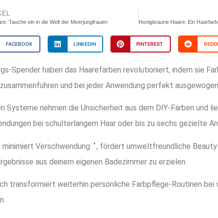
KEL
e: Tauche ein in die Welt der Meerjungfrauen
FACEBOOK
LINKEDIN
PINTEREST
REDD
s-Spender haben das Haarefärben revolutioniert, indem sie Farb
t zusammenführen und bei jeder Anwendung perfekt ausgewogen
en Systeme nehmen die Unsicherheit aus dem DIY-Färben und lie
ndungen bei schulterlangem Haar oder bis zu sechs gezielte A
e minimiert Verschwendung
, fördert umweltfreundliche Beauty-
Ergebnisse aus deinem eigenen Badezimmer zu erzielen.
ch transformiert weiterhin persönliche Farbpflege-Routinen bei
n.