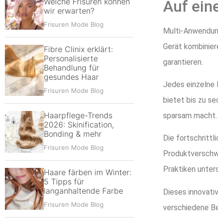
Welche Frisuren können
Auf ein
wir erwarten?
Frisuren Mode Blog
Multi-Anwendung
Gerät kombinier
Fibre Clinix erklärt:
Personalisierte
garantieren.
Behandlung für
gesundes Haar
Jedes einzelne 
Frisuren Mode Blog
bietet bis zu s
Haarpflege-Trends
sparsam macht.
2026: Skinification,
Bonding & mehr
Die fortschrittl
Frisuren Mode Blog
Produktverschw
Praktiken unters
Haare färben im Winter:
5 Tipps für
langanhaltende Farbe
Dieses innovati
Frisuren Mode Blog
verschiedene Be