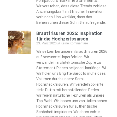
identifizieren Fade-Variationen—von
Pompadours markante Statements
scharfen Skin Fades bis zu strukturierten
setzen. Wir entdecken mutige Optionen
Wir verstehen, dass diese Trends zeitlose
lockigen Oberkopfpartien—die die
wie den strukturierten Broccoli Cut und den
Anziehungskraft mit frischer Innovation
zeitgenössische Männlichkeit definieren.
zerzausten Long Shag, die modebewusste
verbinden. Uns wird klar, dass das
Kunden ansprechen.
Beherrschen dieser Schnitte aufregende
Styling-Möglichkeiten für die Zukunft
Brautfrisuren 2026: Inspiration
offenbart. Wir nehmen diese Entwicklung
für die Hochzeitssaison
an, die moderne Standards der
23. März 2026
Keine Kommentare
Männerpflege neu formt.
Wir setzen bei unseren Brautfrisuren 2026
auf bewusste Unperfektion. Wir
verwandeln architektonische Zöpfe zu
Statement-Pieces bei jeder Haarlänge. Wir
passen unsere Designs von Pixie-Cuts bis
Wir holen uns Brigitte Bardots müheloses
zu wallenden Haaren an.
Volumen durch unsere Semi-
Hochsteckfrisuren. Wir veredeln polierte
tiefe Dutts mit herabfallenden Perlen-
Arrangements. Wir bringen den Juwelier-
Wir feiern natürliche Texturen als unsere
Touch in unsere raffinierten Styles.
Top-Wahl. Wir lassen uns von italienischen
Hochsteckfrisuren für authentische
Schönheit inspirieren. Wir ehren echte