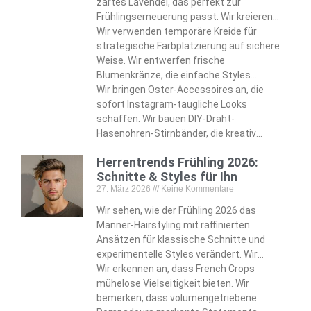
zartes Lavendel, das perfekt zur
Frühlingserneuerung passt. Wir kreieren
eiförmige Dutts, die handgemalte
Wir verwenden temporäre Kreide für
Pastellabschnitte wunderschön zur
strategische Farbplatzierung auf sichere
Geltung bringen. Wir bauen
Weise. Wir entwerfen frische
Regenbogensträhnen ein, die mühelos
Blumenkränze, die einfache Styles
fantasievolle Akzente setzen.
komplett verwandeln. Wir befestigen
Wir bringen Oster-Accessoires an, die
unsichtbare Klammern, die dauerhafte
sofort Instagram-taugliche Looks
Eleganz gewährleisten. Wir basteln
schaffen. Wir bauen DIY-Draht-
Schmetterlings-Bubble-Zöpfe, die Kinder
Hasenohren-Stirnbänder, die kreativ
total begeistern.
charmante Alternativen bieten. Wir
Herrentrends Frühling 2026:
machen Filzspangen, die den saisonalen
Schnitte & Styles für Ihn
verspielten Spirit authentisch einfangen.
27. März 2026
Keine Kommentare
Wir entwickeln diese Techniken, die nur
oberflächliche Möglichkeiten darstellen.
Wir sehen, wie der Frühling 2026 das
Männer-Hairstyling mit raffinierten
Ansätzen für klassische Schnitte und
experimentelle Styles verändert. Wir
erkennen, wie sich der moderne Vokuhila
Wir erkennen an, dass French Crops
von Vokuhila-Assoziationen zu
mühelose Vielseitigkeit bieten. Wir
strukturierter Eleganz entwickelt. Wir
bemerken, dass volumengetriebene