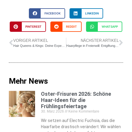
FACEBOOK
LINKEDIN
PINTEREST
REDDIT
WHATSAPP
VORIGER ARTIKEL
NÄCHSTER ARTIKEL
Hair Queens & Kings: Deine Experten für Haarbotox in Glücksburg – Kreative & persönliche Haarpflege
Haarpflege in Freienwill: Entgiftung & Reparatur bei Hair Queens & Kings
Mehr News
Oster-Frisuren 2026: Schöne
Haar-Ideen für die
Frühlingsfeiertage
30. März 2026
Keine Kommentare
Wir setzen auf Electric Fuchsia, das die
Haarfarbe drastisch verändert. Wir wählen