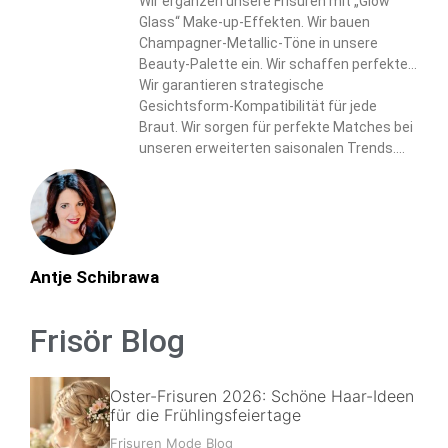
Haar-Eigenschaften in unseren Designs.
Wir ergänzen unsere Frisuren mit „Glow
Glass“ Make-up-Effekten. Wir bauen
Champagner-Metallic-Töne in unsere
Beauty-Palette ein. Wir schaffen perfekte
Harmonie zwischen Haar- und Make-up-
Wir garantieren strategische
Elementen.
Gesichtsform-Kompatibilität für jede
Braut. Wir sorgen für perfekte Matches bei
unseren erweiterten saisonalen Trends.
Wir liefern personalisierte Lösungen durch
unseren umfassenden Ansatz.
Antje Schibrawa
Frisör Blog
Oster-Frisuren 2026: Schöne Haar-Ideen
für die Frühlingsfeiertage
Frisuren Mode Blog