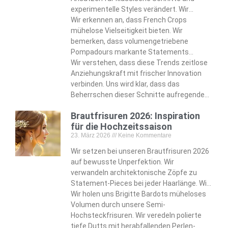
experimentelle Styles verändert. Wir
erkennen, wie sich der moderne Vokuhila
Wir erkennen an, dass French Crops
von Vokuhila-Assoziationen zu
mühelose Vielseitigkeit bieten. Wir
strukturierter Eleganz entwickelt. Wir
bemerken, dass volumengetriebene
identifizieren Fade-Variationen—von
Pompadours markante Statements
scharfen Skin Fades bis zu strukturierten
setzen. Wir entdecken mutige Optionen
Wir verstehen, dass diese Trends zeitlose
lockigen Oberkopfpartien—die die
wie den strukturierten Broccoli Cut und den
Anziehungskraft mit frischer Innovation
zeitgenössische Männlichkeit definieren.
zerzausten Long Shag, die modebewusste
verbinden. Uns wird klar, dass das
Kunden ansprechen.
Beherrschen dieser Schnitte aufregende
Styling-Möglichkeiten für die Zukunft
Brautfrisuren 2026: Inspiration
offenbart. Wir nehmen diese Entwicklung
für die Hochzeitssaison
an, die moderne Standards der
23. März 2026
Keine Kommentare
Männerpflege neu formt.
Wir setzen bei unseren Brautfrisuren 2026
auf bewusste Unperfektion. Wir
verwandeln architektonische Zöpfe zu
Statement-Pieces bei jeder Haarlänge. Wir
passen unsere Designs von Pixie-Cuts bis
Wir holen uns Brigitte Bardots müheloses
zu wallenden Haaren an.
Volumen durch unsere Semi-
Hochsteckfrisuren. Wir veredeln polierte
tiefe Dutts mit herabfallenden Perlen-