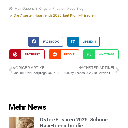
Hair Queens & Kings
Frisuren Mode Blog
Die 7 besten Haartrends 2025, laut Promi-Friseuren
FACEBOOK
LINKEDIN
PINTEREST
REDDIT
WHATSAPP
VORIGER ARTIKEL
NÄCHSTER ARTIKEL
Das 1×1 Der Haarpflege: so PFLEGST Du Deine HAARE NACHTS
Beauty Trends 2025 Im Bereich Haare: Was Uns Erwartet
Mehr News
Oster-Frisuren 2026: Schöne
Haar-Ideen für die