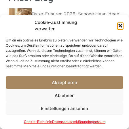
Oster-Frisuren 2026: Schöne Haar-Ideen
für die Frühlingsfeiertage
Cookie-Zustimmung
Frisuren Mode Blog
verwalten
Um dir ein optimales Erlebnis zu bieten, verwenden wir Technologien wie
Cookies, um Geräteinformationen zu speichern und/oder darauf
Herrentrends Frühling 2026: Schnitte &
zuzugreifen. Wenn du diesen Technologien zustimmst, können wir Daten
Styles für Ihn
wie das Surfverhalten oder eindeutige IDs auf dieser Website verarbeiten.
Frisuren Mode Blog
Wenn du deine Zustimmung nicht erteilst oder zurückziehst, können
bestimmte Merkmale und Funktionen beeinträchtigt werden.
Brautfrisuren 2026: Inspiration für die
Akzeptieren
Hochzeitssaison
Frisuren Mode Blog
Ablehnen
Einstellungen ansehen
Produktupdate: Welche Pflege braucht
dein Haar im Frühling?
Cookie-Richtlinie
Datenschutzerklärung
Impressum
Frisuren Mode Blog