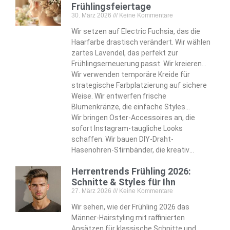
Frühlingsfeiertage
30. März 2026
Keine Kommentare
Wir setzen auf Electric Fuchsia, das die
Haarfarbe drastisch verändert. Wir wählen
zartes Lavendel, das perfekt zur
Frühlingserneuerung passt. Wir kreieren
eiförmige Dutts, die handgemalte
Wir verwenden temporäre Kreide für
Pastellabschnitte wunderschön zur
strategische Farbplatzierung auf sichere
Geltung bringen. Wir bauen
Weise. Wir entwerfen frische
Regenbogensträhnen ein, die mühelos
Blumenkränze, die einfache Styles
fantasievolle Akzente setzen.
komplett verwandeln. Wir befestigen
Wir bringen Oster-Accessoires an, die
unsichtbare Klammern, die dauerhafte
sofort Instagram-taugliche Looks
Eleganz gewährleisten. Wir basteln
schaffen. Wir bauen DIY-Draht-
Schmetterlings-Bubble-Zöpfe, die Kinder
Hasenohren-Stirnbänder, die kreativ
total begeistern.
charmante Alternativen bieten. Wir
Herrentrends Frühling 2026:
machen Filzspangen, die den saisonalen
Schnitte & Styles für Ihn
verspielten Spirit authentisch einfangen.
27. März 2026
Keine Kommentare
Wir entwickeln diese Techniken, die nur
oberflächliche Möglichkeiten darstellen.
Wir sehen, wie der Frühling 2026 das
Männer-Hairstyling mit raffinierten
Ansätzen für klassische Schnitte und