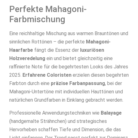
Perfekte Mahagoni-
Farbmischung
Eine reichhaltige Mischung aus warmen Brauntönen und
sinnlichen Rottönen – die perfekte
Mahagoni-
Haarfarbe
fängt die Essenz der
luxuriösen
Holzveredelung
ein und bietet gleichzeitig eine
raffinierte Note für die begehrtesten Looks des Jahres
2025.
Erfahrene Coloristen
erzielen diesen begehrten
Farbton durch eine
präzise Farbanpassung
, bei der
Mahagoni-Untertöne mit individuellen Hauttönen und
natürlichen Grundfarben in Einklang gebracht werden.
Professionelle Anwendungstechniken wie
Balayage
(handgemalte Strähnchen) und strategisches
Hervorheben schaffen Tiefe und Dimension, die das
Licht einfangen. Der Trend passt perfekt zur Dominanz