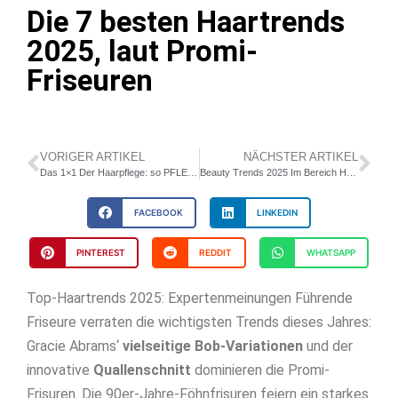
Die 7 besten Haartrends
2025, laut Promi-
Friseuren
VORIGER ARTIKEL
NÄCHSTER ARTIKEL
Das 1×1 Der Haarpflege: so PFLEGST Du Deine HAARE NACHTS
Beauty Trends 2025 Im Bereich Haare: Was Uns Erwartet
FACEBOOK
LINKEDIN
PINTEREST
REDDIT
WHATSAPP
Top-Haartrends 2025: Expertenmeinungen Führende
Friseure verraten die wichtigsten Trends dieses Jahres:
Gracie Abrams‘
vielseitige Bob-Variationen
und der
innovative
Quallenschnitt
dominieren die Promi-
Frisuren. Die 90er-Jahre-Föhnfrisuren feiern ein starkes