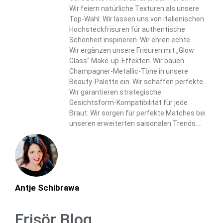
Arrangements. Wir bringen den Juwelier-
Wir feiern natürliche Texturen als unsere
Touch in unsere raffinierten Styles.
Top-Wahl. Wir lassen uns von italienischen
Hochsteckfrisuren für authentische
Schönheit inspirieren. Wir ehren echte
Haar-Eigenschaften in unseren Designs.
Wir ergänzen unsere Frisuren mit „Glow
Glass“ Make-up-Effekten. Wir bauen
Champagner-Metallic-Töne in unsere
Beauty-Palette ein. Wir schaffen perfekte
Harmonie zwischen Haar- und Make-up-
Wir garantieren strategische
Elementen.
Gesichtsform-Kompatibilität für jede
Braut. Wir sorgen für perfekte Matches bei
unseren erweiterten saisonalen Trends.
Wir liefern personalisierte Lösungen durch
unseren umfassenden Ansatz.
Antje Schibrawa
Frisör Blog