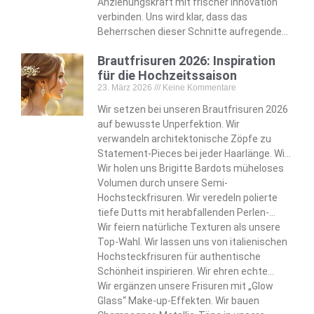
lockigen Oberkopfpartien—die die
wie den strukturierten Broccoli Cut und den
Anziehungskraft mit frischer Innovation
zeitgenössische Männlichkeit definieren.
zerzausten Long Shag, die modebewusste
verbinden. Uns wird klar, dass das
Kunden ansprechen.
Beherrschen dieser Schnitte aufregende
Styling-Möglichkeiten für die Zukunft
Brautfrisuren 2026: Inspiration
offenbart. Wir nehmen diese Entwicklung
für die Hochzeitssaison
an, die moderne Standards der
23. März 2026
Keine Kommentare
Männerpflege neu formt.
Wir setzen bei unseren Brautfrisuren 2026
auf bewusste Unperfektion. Wir
verwandeln architektonische Zöpfe zu
Statement-Pieces bei jeder Haarlänge. Wir
passen unsere Designs von Pixie-Cuts bis
Wir holen uns Brigitte Bardots müheloses
zu wallenden Haaren an.
Volumen durch unsere Semi-
Hochsteckfrisuren. Wir veredeln polierte
tiefe Dutts mit herabfallenden Perlen-
Arrangements. Wir bringen den Juwelier-
Wir feiern natürliche Texturen als unsere
Touch in unsere raffinierten Styles.
Top-Wahl. Wir lassen uns von italienischen
Hochsteckfrisuren für authentische
Schönheit inspirieren. Wir ehren echte
Haar-Eigenschaften in unseren Designs.
Wir ergänzen unsere Frisuren mit „Glow
Glass“ Make-up-Effekten. Wir bauen