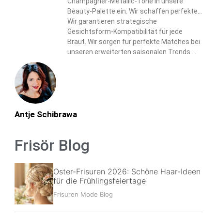
Champagner-Metallic-Töne in unsere
Beauty-Palette ein. Wir schaffen perfekte
Harmonie zwischen Haar- und Make-up-
Wir garantieren strategische
Elementen.
Gesichtsform-Kompatibilität für jede
Braut. Wir sorgen für perfekte Matches bei
unseren erweiterten saisonalen Trends.
Wir liefern personalisierte Lösungen durch
unseren umfassenden Ansatz.
Antje Schibrawa
Frisör Blog
Oster-Frisuren 2026: Schöne Haar-Ideen
für die Frühlingsfeiertage
Frisuren Mode Blog