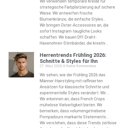
eiförmige Dutts, die handgemalte
Wir verwenden temporäre Kreide für
Pastellabschnitte wunderschön zur
strategische Farbplatzierung auf sichere
Geltung bringen. Wir bauen
Weise. Wir entwerfen frische
Regenbogensträhnen ein, die mühelos
Blumenkränze, die einfache Styles
fantasievolle Akzente setzen.
komplett verwandeln. Wir befestigen
Wir bringen Oster-Accessoires an, die
unsichtbare Klammern, die dauerhafte
sofort Instagram-taugliche Looks
Eleganz gewährleisten. Wir basteln
schaffen. Wir bauen DIY-Draht-
Schmetterlings-Bubble-Zöpfe, die Kinder
Hasenohren-Stirnbänder, die kreativ
total begeistern.
charmante Alternativen bieten. Wir
Herrentrends Frühling 2026:
machen Filzspangen, die den saisonalen
Schnitte & Styles für Ihn
verspielten Spirit authentisch einfangen.
27. März 2026
Keine Kommentare
Wir entwickeln diese Techniken, die nur
oberflächliche Möglichkeiten darstellen.
Wir sehen, wie der Frühling 2026 das
Männer-Hairstyling mit raffinierten
Ansätzen für klassische Schnitte und
experimentelle Styles verändert. Wir
erkennen, wie sich der moderne Vokuhila
Wir erkennen an, dass French Crops
von Vokuhila-Assoziationen zu
mühelose Vielseitigkeit bieten. Wir
strukturierter Eleganz entwickelt. Wir
bemerken, dass volumengetriebene
identifizieren Fade-Variationen—von
Pompadours markante Statements
scharfen Skin Fades bis zu strukturierten
setzen. Wir entdecken mutige Optionen
Wir verstehen, dass diese Trends zeitlose