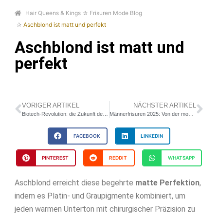
Hair Queens & Kings
Frisuren Mode Blog
Aschblond ist matt und perfekt
Aschblond ist matt und
perfekt
VORIGER ARTIKEL
NÄCHSTER ARTIKEL
Biotech-Revolution: die Zukunft der Haarpflege mit KI und Nachhaltigkeit
Männerfrisuren 2025: Von der modernen Pompadour bis zum strukturierten Crop
FACEBOOK
LINKEDIN
PINTEREST
REDDIT
WHATSAPP
Aschblond erreicht diese begehrte
matte Perfektion
,
indem es Platin- und Graupigmente kombiniert, um
jeden warmen Unterton mit chirurgischer Präzision zu