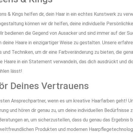
ens & Kings helfen dir, dein Haar in ein echtes Kunstwerk zu ve
bgestaltung können wir dir helfen, deine individuelle Persönlichke
ir bedienen die Gegend von Ausacker und sind immer auf der S
m deine Haare in einzigartiger Weise zu gestalten. Unsere erfahr
 und Techniken, um dir eine Farbveränderung zu bieten, die gena
 Haare in ein Statement verwandeln, das dich ausdrückt und dic
hlen lässt!
sör Deines Vertrauens
ersten Ansprechpartner, wenn es um kreative Haarfarben geht! U
rung und hören dir genau zu, um deine individuellen Bedürfnisse 
 Beratungen an, um sicherzustellen, dass du genau das Ergebnis
eltfreundlichen Produkten und modernen Haarpflegetechnologien