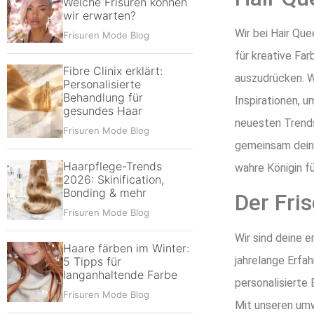
Welche Frisuren können
wir erwarten?
Wir bei Hair Que
Frisuren Mode Blog
für kreative Far
Fibre Clinix erklärt:
auszudrücken. W
Personalisierte
Behandlung für
Inspirationen, u
gesundes Haar
neuesten Trends
Frisuren Mode Blog
gemeinsam deine
Haarpflege-Trends
wahre Königin fü
2026: Skinification,
Bonding & mehr
Der Fri
Frisuren Mode Blog
Wir sind deine 
Haare färben im Winter:
jahrelange Erfah
5 Tipps für
langanhaltende Farbe
personalisierte
Frisuren Mode Blog
Mit unseren umw