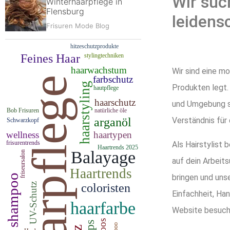
Wir suc
Winterhaarpflege in
Flensburg
leidens
Frisuren Mode Blog
Wir sind eine m
Produkten legt.
und Umgebung su
Verständnis für 
Als Hairstylist 
auf dein Arbeit
bringen und uns
Einfachheit, Ha
Website besucht