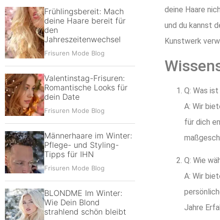
deine Haare nic
Frühlingsbereit: Mach
deine Haare bereit für
und du kannst d
den
Jahreszeitenwechsel
Kunstwerk verw
Frisuren Mode Blog
Wissens
Valentinstag-Frisuren:
Romantische Looks für
Q: Was ist
dein Date
A: Wir bie
Frisuren Mode Blog
für dich e
Männerhaare im Winter:
maßgeschne
Pflege- und Styling-
Tipps für IHN
Q: Wie wäh
Frisuren Mode Blog
A: Wir bie
persönlich
BLONDME Im Winter:
Wie Dein Blond
Jahre Erfa
strahlend schön bleibt