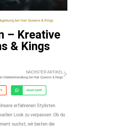
rbgebung bei Hair Queens & Kings
n – Kreative
s & Kings
NÄCHSTER ARTIKEL
tin-Glättebehandlung bei Hair Queens & Kings
IT
WHATSAPP
Unsere erfahrenen Stylisten
iduellen Look zu verpassen. Ob du
ment suchst, wir bieten die