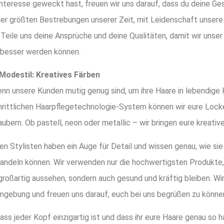
nteresse geweckt hast, freuen wir uns darauf, dass du deine Ge
der größten Bestrebungen unserer Zeit, mit Leidenschaft unsere
 Teile uns deine Ansprüche und deine Qualitäten, damit wir unse
besser werden können.
Modestil: Kreatives Färben
wenn unsere Kunden mutig genug sind, um ihre Haare in lebendig
rittlichen Haarpflegetechnologie-System können wir eure Locke
bern. Ob pastell, neon oder metallic – wir bringen eure kreati
n Stylisten haben ein Auge für Detail und wissen genau, wie sie
ndeln können. Wir verwenden nur die hochwertigsten Produkte, 
 großartig aussehen, sondern auch gesund und kräftig bleiben. Wi
gebung und freuen uns darauf, euch bei uns begrüßen zu könne
ass jeder Kopf einzigartig ist und dass ihr eure Haare genau so h