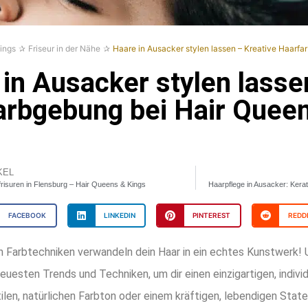
ings
Friseur in der Nähe
Haare in Ausacker stylen lassen – Kreative Haarfa
in Ausacker stylen lasse
arbgebung bei Hair Queen
KEL
risuren in Flensburg – Hair Queens & Kings
Haarpflege in Ausacker: Kera
FACEBOOK
LINKEDIN
PINTEREST
REDD
n Farbtechniken verwandeln dein Haar in ein echtes Kunstwerk! 
euesten Trends und Techniken, um dir einen einzigartigen, indiv
ilen, natürlichen Farbton oder einem kräftigen, lebendigen State