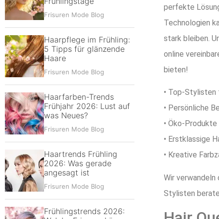
Frühlingstage
perfekte Lösung
Frisuren Mode Blog
Technologien ka
stark bleiben. 
Haarpflege im Frühling:
5 Tipps für glänzende
online vereinbar
Haare
bieten!
Frisuren Mode Blog
• Top-Stylisten
Haarfarben-Trends
Frühjahr 2026: Lust auf
• Persönliche Be
was Neues?
• Öko-Produkte 
Frisuren Mode Blog
• Erstklassige 
Haartrends Frühling
• Kreative Farb
2026: Was gerade
angesagt ist
Wir verwandeln 
Frisuren Mode Blog
Stylisten berate
Frühlingstrends 2026:
Hair Qu