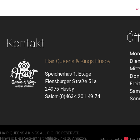
nährstoffreiche Kombination. Wir formulieren Honig-
«
Banane-Kokosöl speziell für die Reparatur von
coloriertem Haar. Wir stellen die Schuppenschicht
wieder her und schließen Feuchtigkeit mit dieser
Küchentheken-Kreation ein. Wir tragen beide Masken
Öf
unter Duschtauben für dreißig Minuten bis eine Stunde
Kontakt
auf. Wir erreichen maximale Durchdringung durch diese
abgedeckte Behandlungsmethode. Wir enthüllen
Mon
Geheimnisse für glänzende, anfassbare Strähnen
Hair Queens & Kings Husby
Die
während der ganzen Saison. Wir verwandeln Winter-
Mit
Haar-Herausforderungen in Gelegenheiten für tiefe
Speicherhus 1. Etage
Don
Nährstoffversorgung und Reparatur.
Flensburger Straße 51a
Frei
24975 Husby
Sam
Salon: (0)4634 201 49 74
Son
HAIR QUEENS & KINGS ALL RIGHTS RESERVED.
Hinweis: Diese Seite enthält Affiliate-Links zu Amazon.
Made with
by T