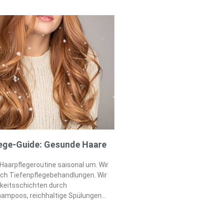
gen Methoden. Wir verwandeln das
 Haare während 2026. Unsere
Fundament für schönes
ege-Guide: Gesunde Haare
 Haarpflegeroutine saisonal um. Wir
ch Tiefenpflegebehandlungen. Wir
keitsschichten durch
hampoos, reichhaltige Spülungen
 Wir waschen unsere Haare seltener.
natürlichen Schutz unserer