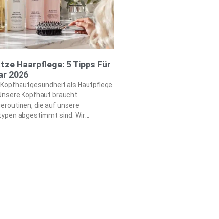
tze Haarpflege: 5 Tipps Für
ar 2026
ie Kopfhautgesundheit als Hautpflege
 Unsere Kopfhaut braucht
eroutinen, die auf unsere
typen abgestimmt sind. Wir
npflegetechniken durch
endungen auf sauberem, feuchtem
ollikel erhalten Nährstoffe aus
en, mageren Proteinen und
nsmitteln, die wir zu uns nehmen.
gliche Waschpraktiken, die unsere
tziehen. Unser Haar reagiert negativ
pülungen. Wir upgraden unsere
bzinkigen Kämmen und Hitzeschutz.
art sein wahres Potenzial durch