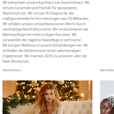
Instagram.
Wir behandeln unsere Kopfhaut wie Gesichtshaut. Wir
natürlic
setzen Ceramide und Peptide für gesünderes
waschen 
Wachstum ein. Wir nutzen KI-Diagnostik, die
Hitzesch
maßgeschneiderte Formulierungen aus 50 Milliarden
90% tro
Kombinationen erstellt.
Wir erfüllen unsere umweltbewussten Werte durch
monatlic
nachhaltige Nachfüllsysteme. Wir revolutionieren die
Verbind
Männerpflege mit mehrstufigen Routinen. Wir
strohähn
verwandeln die tägliche Haarpflege in achtsame
strategi
Rituale.
Wir bringen Wellness in unsere Behandlungen ein. Wir
geschäd
enthüllen die Geheimnisse hinter salonwürdigen
Insider-
Ergebnissen. Wir machen 2026 zu unserem Jahr der
verwande
Haar-Revolution.
Weiterlesen »
Weiterles