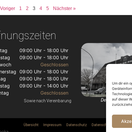
Kopfhaut. Wir trag
 Voriger
1
2
3
4
5
Nächster »
verhindern die Bild
machen sanfte Ko
unsere Durchblutu
nehmen Schutzfris
fnungszeiten
schützen unser Ha
Heizsystemen in I
Grundlagen. Wir b
tag
09:00 Uhr - 18:00 Uhr
Winter-Haargehei
nstag
09:00 Uhr - 18:00 Uhr
twoch
Geschlossen
nerstag
09:00 Uhr - 18:00 Uhr
tag
09:00 Uhr - 18:00 Uhr
Um dir ein 
stag
09:00 Uhr - 14:00 Uhr
Geräteinfor
ntag
Geschlossen
Technologie
auf dieser W
Dein Friseur i
Sowie nach Vereinbarung
zurückziehs
Akze
Übersicht
Impressum
Datenschutz
Datenschutz Social Medi
hoka