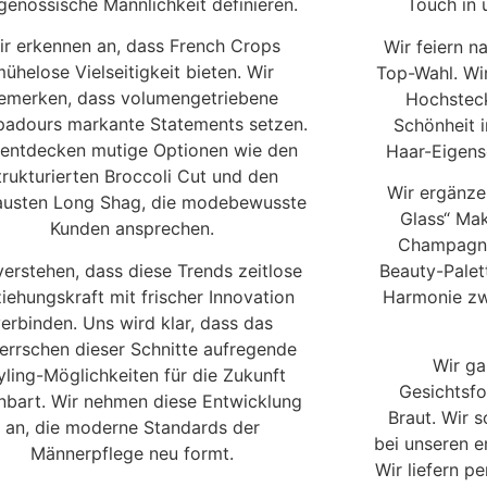
genössische Männlichkeit definieren.
Touch in u
ir erkennen an, dass French Crops
Wir feiern n
ühelose Vielseitigkeit bieten. Wir
Top-Wahl. Wir
emerken, dass volumengetriebene
Hochsteck
adours markante Statements setzen.
Schönheit i
 entdecken mutige Optionen wie den
Haar-Eigens
trukturierten Broccoli Cut und den
Wir ergänze
austen Long Shag, die modebewusste
Glass“ Ma
Kunden ansprechen.
Champagne
verstehen, dass diese Trends zeitlose
Beauty-Palet
iehungskraft mit frischer Innovation
Harmonie zw
verbinden. Uns wird klar, dass das
errschen dieser Schnitte aufregende
Wir ga
yling-Möglichkeiten für die Zukunft
Gesichtsfo
nbart. Wir nehmen diese Entwicklung
Braut. Wir 
an, die moderne Standards der
bei unseren e
Männerpflege neu formt.
Wir liefern p