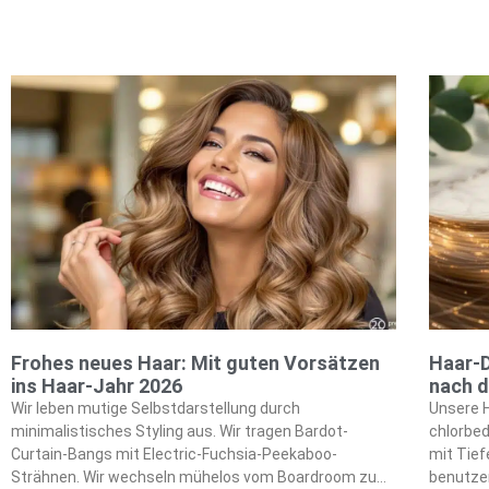
Frohes neues Haar: Mit guten Vorsätzen
Haar-D
ins Haar-Jahr 2026
nach d
Wir leben mutige Selbstdarstellung durch
Unsere H
minimalistisches Styling aus. Wir tragen Bardot-
chlorbed
Curtain-Bangs mit Electric-Fuchsia-Peekaboo-
mit Tief
Strähnen. Wir wechseln mühelos vom Boardroom zu
benutzen