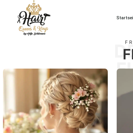
Startse
F
D
F
F