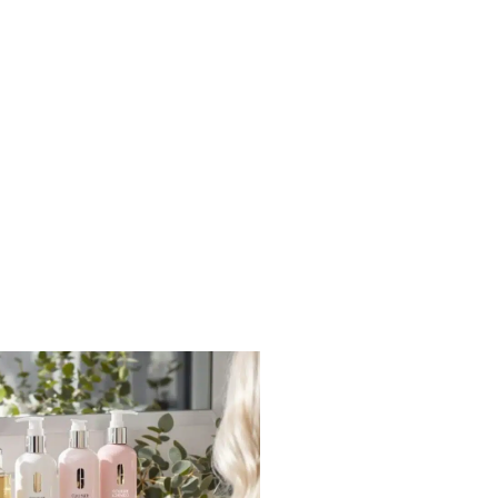
mich darauf, wie Form, Länge und
beiten, damit dein Look wirklich
t. Step 1: Wähle den […]