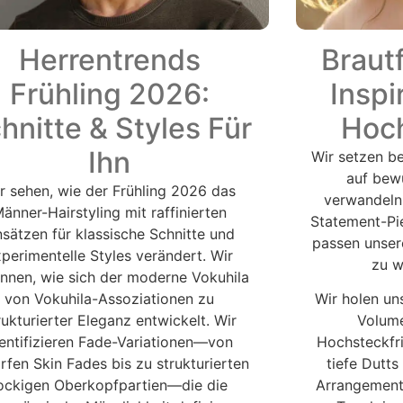
Herrentrends
Braut
Frühling 2026:
Inspi
hnitte & Styles Für
Hoch
Ihn
Wir setzen be
auf bew
r sehen, wie der Frühling 2026 das
verwandeln
änner-Hairstyling mit raffinierten
Statement-Pie
sätzen für klassische Schnitte und
passen unser
perimentelle Styles verändert. Wir
zu w
nnen, wie sich der moderne Vokuhila
von Vokuhila-Assoziationen zu
Wir holen un
rukturierter Eleganz entwickelt. Wir
Volume
dentifizieren Fade-Variationen—von
Hochsteckfri
rfen Skin Fades bis zu strukturierten
tiefe Dutts
ockigen Oberkopfpartien—die die
Arrangements