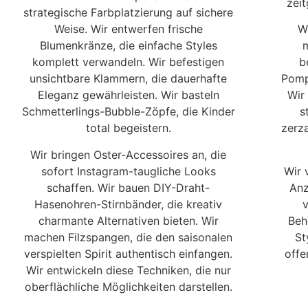
zeit
strategische Farbplatzierung auf sichere
Weise. Wir entwerfen frische
W
Blumenkränze, die einfache Styles
m
komplett verwandeln. Wir befestigen
b
unsichtbare Klammern, die dauerhafte
Pomp
Eleganz gewährleisten. Wir basteln
Wir
Schmetterlings-Bubble-Zöpfe, die Kinder
s
total begeistern.
zerz
Wir bringen Oster-Accessoires an, die
sofort Instagram-taugliche Looks
Wir 
schaffen. Wir bauen DIY-Draht-
Anz
Hasenohren-Stirnbänder, die kreativ
charmante Alternativen bieten. Wir
Beh
machen Filzspangen, die den saisonalen
St
verspielten Spirit authentisch einfangen.
offe
Wir entwickeln diese Techniken, die nur
oberflächliche Möglichkeiten darstellen.