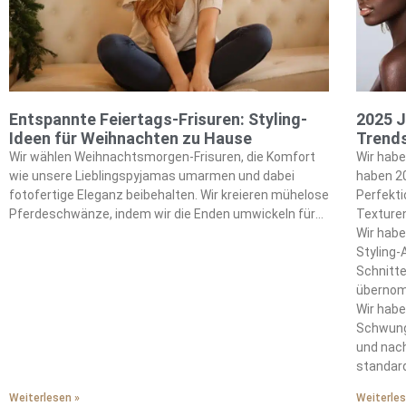
Entspannte Feiertags-Frisuren: Styling-
2025 J
Ideen für Weihnachten zu Hause
Trend
Wir wählen Weihnachtsmorgen-Frisuren, die Komfort
Wir habe
wie unsere Lieblingspyjamas umarmen und dabei
haben 2
fotofertige Eleganz beibehalten. Wir kreieren mühelose
Perfekti
Pferdeschwänze, indem wir die Enden umwickeln für
Texture
sofortige Raffinesse. Wir erreichen sanfte Wellen
Glättun
Wir habe
durch Zöpfe über Nacht, die natürliche Textur liefern,
Farbpale
Styling-
ohne unser Haar Hitzeschäden auszusetzen. Wir
Behandl
Schnitt
integrieren einfache halb-hochgesteckte Zöpfe, die wir
Blondtön
übernom
mit Samtbändern für festlichen Weihnachtszauber
Skinific
Wir habe
kombinieren. Wir meistern schnelle tiefe Knoten, die
systema
Schwung
unser Betthaar in wenigen Minuten in polierte Looks
und Mik
und nac
verwandeln. Wir verstärken jeden Stil mit
standard
strategischen Haaraccessoires wie zarten Kämmen.
Bewegun
Weiterlesen »
Weiterles
Wir verstehen, dass Weihnachtszauber entsteht,