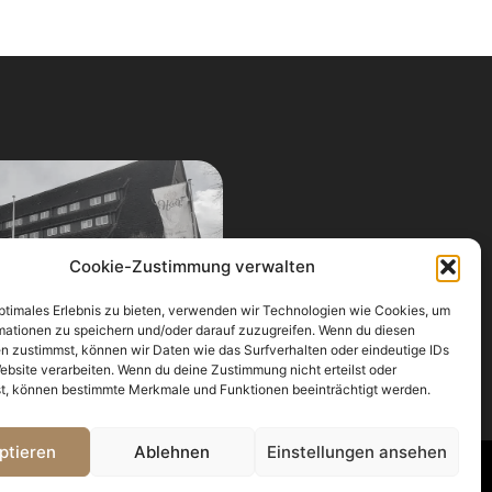
en Mützen mit Seidenfutter. Wir
ung statischer Elektrizität. Wir
pfhautmassagen. Wir verbessern
ng während der harten Monate. Wir
uren wie mühelose Zöpfe an. Wir
ar vor eisigen Winden und
nnenräumen. Wir beherrschen diese
ekommen Zugang zu professionellen
mnissen.
Cookie-Zustimmung verwalten
optimales Erlebnis zu bieten, verwenden wir Technologien wie Cookies, um
mationen zu speichern und/oder darauf zuzugreifen. Wenn du diesen
n zustimmst, können wir Daten wie das Surfverhalten oder eindeutige IDs
ebsite verarbeiten. Wenn du deine Zustimmung nicht erteilst oder
m Speicherhus Husby
t, können bestimmte Merkmale und Funktionen beeinträchtigt werden.
ptieren
Ablehnen
Einstellungen ansehen
a
Cookie-Richtlinie (EU)