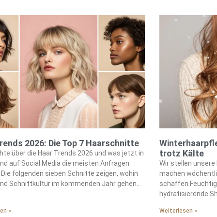
diese salon-würdi
Aussehen unserer
Routine legt das 
Haarwachstum.
rends 2026: Die Top 7 Haarschnitte
Winterhaarpfl
trotz Kälte
chte über die Haar Trends 2026 und was jetzt in
nd auf Social Media die meisten Anfragen
Wir stellen unsere
 Die folgenden sieben Schnitte zeigen, wohin
machen wöchentli
 und Schnittkultur im kommenden Jahr gehen
schaffen Feuchtig
Meine Einordnung hilft, den richtigen Look für
hydratisierende S
form, Lebensstil und Pflegebereitschaft zu
und nährende Öle.
en »
Weiterlesen »
Die Top 7 Haar Trends 2026 auf einen […]
Wir bewahren den 