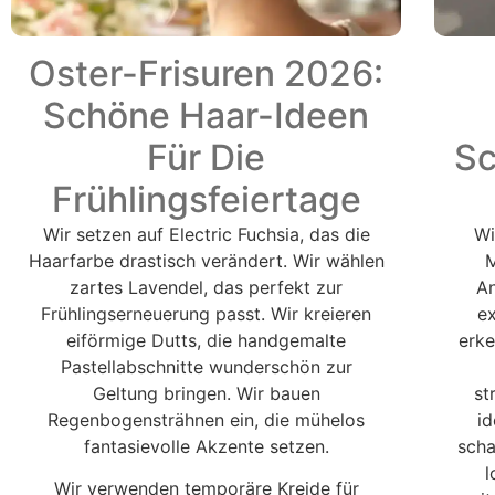
Oster-Frisuren 2026:
Schöne Haar-Ideen
Für Die
Sc
Frühlingsfeiertage
Wir setzen auf Electric Fuchsia, das die
Wi
Haarfarbe drastisch verändert. Wir wählen
M
zartes Lavendel, das perfekt zur
An
Frühlingserneuerung passt. Wir kreieren
ex
eiförmige Dutts, die handgemalte
erke
Pastellabschnitte wunderschön zur
Geltung bringen. Wir bauen
st
Regenbogensträhnen ein, die mühelos
i
fantasievolle Akzente setzen.
scha
l
Wir verwenden temporäre Kreide für