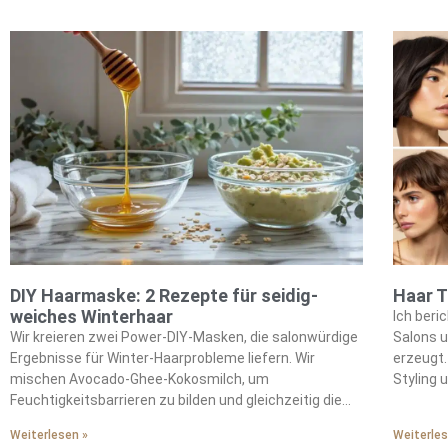
wenn wir mühelos wunderschön erscheinen und dabei
echten Komfort erleben.
DIY Haarmaske: 2 Rezepte für seidig-
Haar T
weiches Winterhaar
Ich beri
Wir kreieren zwei Power-DIY-Masken, die salonwürdige
Salons u
Ergebnisse für Winter-Haarprobleme liefern. Wir
erzeugt.
mischen Avocado-Ghee-Kokosmilch, um
Styling
Feuchtigkeitsbarrieren zu bilden und gleichzeitig die
werden. 
Haarfollikel zu stärken. Wir bekämpfen saisonale
Gesichts
Weiterlesen »
Weiterles
Trockenheit und statische Aufladung durch diese
finden. 