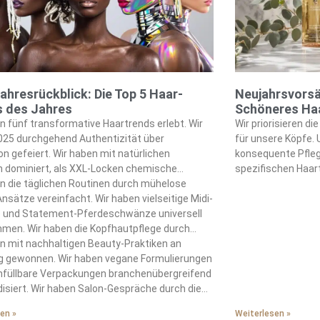
ahresrückblick: Die Top 5 Haar-
Neujahrsvorsä
s des Jahres
Schöneres Ha
n fünf transformative Haartrends erlebt. Wir
Wir priorisieren d
025 durchgehend Authentizität über
für unsere Köpfe.
on gefeiert. Wir haben mit natürlichen
konsequente Pfleg
n dominiert, als XXL-Locken chemische
spezifischen Haar
gsmethoden ersetzt haben. Wir haben reiche
n die täglichen Routinen durch mühelose
beherrschen Tiefe
tten mit Cherry Cola und teuren Brünett-
Ansätze vereinfacht. Wir haben vielseitige Midi-
wöchentliche Anw
ungen angenommen. Wir haben eisige
e und Statement-Pferdeschwänze universell
Haar. Unsere Haarf
e komplett in den Schatten gestellt.
men. Wir haben die Kopfhautpflege durch
Omega-3-Fettsäur
ation-Praktiken transformiert. Wir haben
n mit nachhaltigen Beauty-Praktiken an
eisenreichen Lebe
tisch Peptid-angereicherte Behandlungen
 gewonnen. Wir haben vegane Formulierungen
Wir eliminieren tä
robiom-ausgleichende Seren eingeführt.
hfüllbare Verpackungen branchenübergreifend
natürlichen Öle en
isiert. Wir haben Salon-Gespräche durch diese
auf heiße Wassers
gen komplett umgestaltet.
Werkzeuge zu gro
en »
Weiterlesen »
Unser Haar offenb