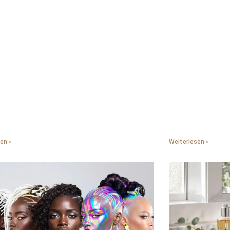
hen Öle erhalten, anstatt sie wegzuspülen. Wir
und konzentriere 
zweimal pro Woche statt täglich. Wir tragen
Textur zusammenar
utz auf, bevor unsere Styling-Tools die zu
selbstbewusst wirk
ckenen Strähnen berühren. Wir machen
he Protein-Behandlungen, die unsere Keratin-
ungen wieder aufbauen, ohne eine
liche Textur zu erzeugen. Wir folgen
scher Erholungsplanung, die unsere
igten Haare durch konsequente Pflege und
Techniken in salon-würdige Mähnen
lt.
en »
Weiterlesen »