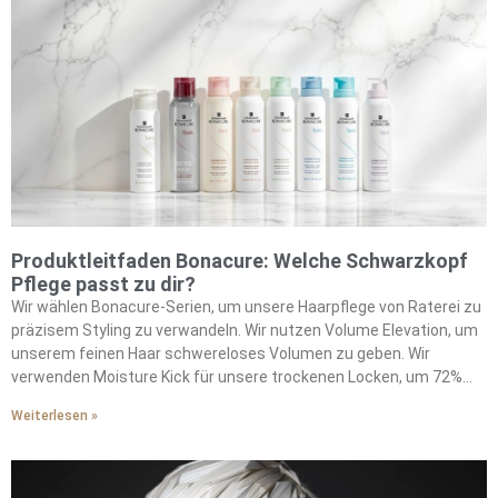
Produktleitfaden Bonacure: Welche Schwarzkopf
Pflege passt zu dir?
Wir wählen Bonacure-Serien, um unsere Haarpflege von Raterei zu
präzisem Styling zu verwandeln. Wir nutzen Volume Elevation, um
unserem feinen Haar schwereloses Volumen zu geben. Wir
verwenden Moisture Kick für unsere trockenen Locken, um 72%
Elastizitätssteigerung durch Glycerol-Technologie zu erreichen.
Weiterlesen »
Wir behandeln unsere krausen, groben Strähnen mit Frizz Away,
um 72-Stunden-Feuchtigkeitsschutz zu bekommen. Wir
reparieren unser geschädigtes Haar mit Repair Rescues Cell
Equalizer Technology. Wir schützen unsere colorierte Mähne mit