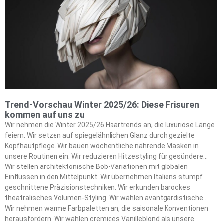
Color Freezes pH 4,5-Formel, um 90% Strahlkraft für dreißig
Wäschen zu bewahren. Wir folgen der kompletten Anleitung unten,
um herauszufinden, welche Formel das verborgene Potenzial
unserer Haare enthüllt.
Trend-Vorschau Winter 2025/26: Diese Frisuren
kommen auf uns zu
Wir nehmen die Winter 2025/26 Haartrends an, die luxuriöse Länge
feiern. Wir setzen auf spiegelähnlichen Glanz durch gezielte
Kopfhautpflege. Wir bauen wöchentliche nährende Masken in
unsere Routinen ein. Wir reduzieren Hitzestyling für gesündere
Strähnen.
Wir stellen architektonische Bob-Variationen mit globalen
Einflüssen in den Mittelpunkt. Wir übernehmen Italiens stumpf
geschnittene Präzisionstechniken. Wir erkunden barockes
theatralisches Volumen-Styling. Wir wählen avantgardistische
Quallen-Bobs für unsere feinen Haartexturen.
Wir nehmen warme Farbpaletten an, die saisonale Konventionen
herausfordern. Wir wählen cremiges Vanilleblond als unsere