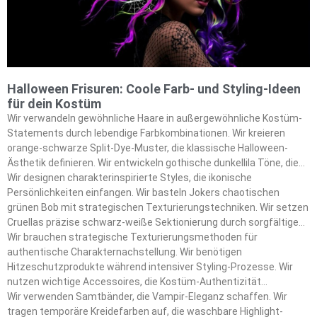
Halloween Frisuren: Coole Farb- und Styling-Ideen
für dein Kostüm
Wir verwandeln gewöhnliche Haare in außergewöhnliche Kostüm-
Statements durch lebendige Farbkombinationen. Wir kreieren
orange-schwarze Split-Dye-Muster, die klassische Halloween-
Ästhetik definieren. Wir entwickeln gothische dunkellila Töne, die
geheimnisvolle Charaktergrundlagen schaffen.
Wir designen charakterinspirierte Styles, die ikonische
Persönlichkeiten einfangen. Wir basteln Jokers chaotischen
grünen Bob mit strategischen Texturierungstechniken. Wir setzen
Cruellas präzise schwarz-weiße Sektionierung durch sorgfältige
Farbplatzierung um.
Wir brauchen strategische Texturierungsmethoden für
authentische Charakternachstellung. Wir benötigen
Hitzeschutzprodukte während intensiver Styling-Prozesse. Wir
nutzen wichtige Accessoires, die Kostüm-Authentizität
verstärken.
Wir verwenden Samtbänder, die Vampir-Eleganz schaffen. Wir
tragen temporäre Kreidefarben auf, die waschbare Highlight-