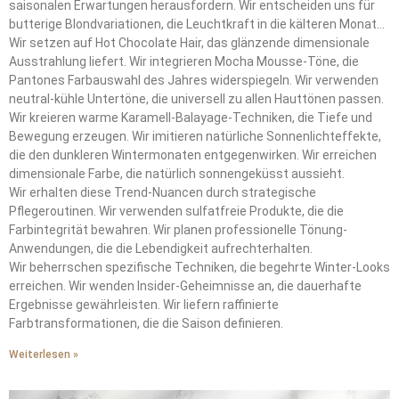
saisonalen Erwartungen herausfordern. Wir entscheiden uns für
butterige Blondvariationen, die Leuchtkraft in die kälteren Monate
bringen.
Wir setzen auf Hot Chocolate Hair, das glänzende dimensionale
Ausstrahlung liefert. Wir integrieren Mocha Mousse-Töne, die
Pantones Farbauswahl des Jahres widerspiegeln. Wir verwenden
neutral-kühle Untertöne, die universell zu allen Hauttönen passen.
Wir kreieren warme Karamell-Balayage-Techniken, die Tiefe und
Bewegung erzeugen. Wir imitieren natürliche Sonnenlichteffekte,
die den dunkleren Wintermonaten entgegenwirken. Wir erreichen
dimensionale Farbe, die natürlich sonnengeküsst aussieht.
Wir erhalten diese Trend-Nuancen durch strategische
Pflegeroutinen. Wir verwenden sulfatfreie Produkte, die die
Farbintegrität bewahren. Wir planen professionelle Tönung-
Anwendungen, die die Lebendigkeit aufrechterhalten.
Wir beherrschen spezifische Techniken, die begehrte Winter-Looks
erreichen. Wir wenden Insider-Geheimnisse an, die dauerhafte
Ergebnisse gewährleisten. Wir liefern raffinierte
Farbtransformationen, die die Saison definieren.
Weiterlesen »