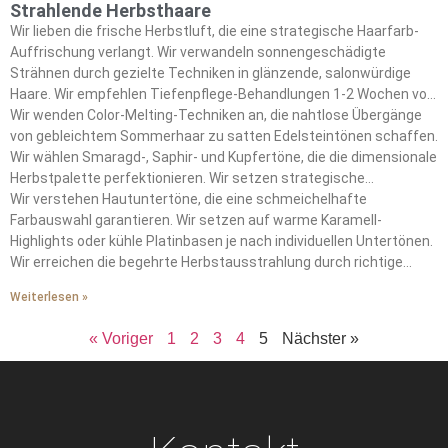
Strahlende Herbsthaare
Wir lieben die frische Herbstluft, die eine strategische Haarfarb-
Auffrischung verlangt. Wir verwandeln sonnengeschädigte
Strähnen durch gezielte Techniken in glänzende, salonwürdige
Haare. Wir empfehlen Tiefenpflege-Behandlungen 1-2 Wochen vor
jeder Farbbehandlung. Wir nutzen proteinreiche Masken mit
Wir wenden Color-Melting-Techniken an, die nahtlose Übergänge
Kakaosamen-Butter und Kokosöl, die Sonnen- und Chlorschäden
von gebleichtem Sommerhaar zu satten Edelsteintönen schaffen.
reparieren.
Wir wählen Smaragd-, Saphir- und Kupfertöne, die die dimensionale
Herbstpalette perfektionieren. Wir setzen strategische
Tönungsshampoos und sulfatfreie Formeln ein, die die
Wir verstehen Hautuntertöne, die eine schmeichelhafte
Leuchtkraft bewahren und gleichzeitig unerwünschte Gelbstiche
Farbauswahl garantieren. Wir setzen auf warme Karamell-
bekämpfen.
Highlights oder kühle Platinbasen je nach individuellen Untertönen.
Wir erreichen die begehrte Herbstausstrahlung durch richtige
Vorbereitung und professionelle Pflegetechniken, die
Weiterlesen »
Farbintegrität und Haargesundheit erhalten.
« Voriger
1
2
3
4
5
Nächster »