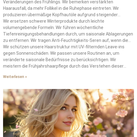
Veränderungen des Frühlings. Wir bemerken verstärkten
Haarausfall, da mehr Follikel in die Ruhephase eintreten. Wir
produzieren übermäßige Kopfhautöle aufgrund steigender
Temperaturen.
Wir ersetzen schwere Winterprodukte durch leichte
volumengebende Formeln. Wir führen wöchentliche
Tiefenreinigungsbehandlungen durch, um saisonale Ablagerungen
zu entfernen. Wir tragen Anti-Feuchtigkeits-Seren auf, wenn die
Taupunkte 15°C überschreiten.
Wir schützen unsere Haarstruktur mit UV-filternden Leave-ins
gegen Sonnenschäden. Wir passen unsere Routinen an, um
veränderte saisonale Bedürfnisse zu berücksichtigen. Wir
meistern die Frühjahrshaarpflege durch das Verstehen dieser
wechselnden Anforderungen.
Weiterlesen »