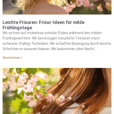
Leichte Frisuren: Frisur-Ideen für milde
Frühlingstage
Wir setzen auf mühelose schicke Styles während des milden
Frühlingswetters. Wir bevorzugen natürliche Texturen statt
schwerer Styling-Techniken. Wir schaffen Bewegung durch leichte
Schichten in unseren Haaren. Wir bekommen über Nacht
wunderschöne Locken mit hitzefreien Socken-Methoden. Wir
Weiterlesen »
ersetzen die schweren Cremes des Winters durch luftige
Mousses. Wir betonen die authentische Textur, anstatt gegen sie
anzukämpfen. Wir zaubern begehrte sonnengeküsste Looks mit
sanften Bronde-Highlights. Wir fügen Wärme durch satte
Schokoladentöne hinzu. Wir kombinieren entspannte Styles mit
Netzbaretts für Raffinesse. Wir integrieren Statement-Schals für
Pariser Eleganz. Wir brauchen minimalen Morgenaufwand bei
maximaler Wirkung.