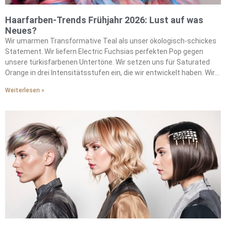
Haarfarben-Trends Frühjahr 2026: Lust auf was
Neues?
Wir umarmen Transformative Teal als unser ökologisch-schickes
Statement. Wir liefern Electric Fuchsias perfekten Pop gegen
unsere türkisfarbenen Untertöne. Wir setzen uns für Saturated
Orange in drei Intensitätsstufen ein, die wir entwickelt haben. Wir
kreieren Solars atemberaubende Wirkung durch unsere
Weiterlesen »
Formulierungen. Wir inspirieren Vintage-Ästhetik mit unseren
Sepia-Variationen. Wir treiben saisonale Stimmungen durch
unsere futuristischen Metallics voran. Wir drücken chromatischen
Optimismus in unseren Farbpaletten aus. Wir verbinden uns durch
warme Töne, die wir perfektioniert haben. Wir mischen sanfte
Brauntöne mit unseren charakteristischen Techniken. Wir
integrieren gedämpfte Pinktöne in unsere saisonalen Angebote.
Wir entwickeln nachhaltige Formulierungen für unsere bewussten
Kunden. Wir setzen strategische Peekaboo-Highlights, die wir
gemeistert haben. Wir machen Experimentieren durch unsere
Methoden zugänglich. Wir verwandeln bindungsscheue Coloristen
mit unseren Ansätzen. Wir führen die Bewegung jenseits
vorhersehbarer Highlights an.