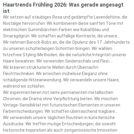
Haartrends Frühling 2026: Was gerade angesagt
ist
Wir setzen auf staubiges Rosa und gedämpfte Lavendeltöne, die
Nostalgie hervorrufen. Wir kombinieren diese sanften Töne mit
elektrischen Gummibärchen-Farben wie Kobaltblau und
Smaragdgrün. Wir schaffen auffällige Kontraste, die unsere
Frühlings-Ästhetik definieren.
Wir nehmen Barock-Bobs an, die die Opulenz des 17. Jahrhunderts
zu unseren schulterlangen Schnitten bringen. Wir wählen
hitzefreie Styling-Methoden, die die natürliche Integrität unserer
Haare bewahren. Wir verwenden Seidenschals und Flexi-
Lockenwickler als unsere wichtigsten Styling-Tools.
Wir kreieren strukturierte Wellen durch Übernacht-
Flechttechniken. Wir erreichen mühelose Eleganz ohne
schädigende Hitzeanwendung. Wir verwandeln unsere Haare,
während wir schlafen.
Wir experimentieren mit semi-permanenten metallischen
Chromen, die Drama ohne Verpflichtung bieten. Wir mischen
Vintage-Sensibilität mit futuristischen Elementen in unseren
Farbentscheidungen. Wir schaffen überraschend tragbare
Statement-Looks.
Wir verwandeln unsere täglichen Routinen in künstlerische
Ausdrücke. Wir treffen mutige Entscheidungen, die sowohl
historische Inspiration als auch zeitgenössische Innovation