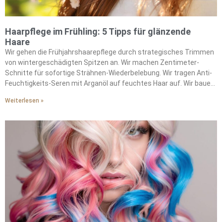
Haarpflege im Frühling: 5 Tipps für glänzende
Haare
Wir gehen die Frühjahrshaarepflege durch strategisches Trimmen
von wintergeschädigten Spitzen an. Wir machen Zentimeter-
Schnitte für sofortige Strähnen-Wiederbelebung. Wir tragen Anti-
Feuchtigkeits-Seren mit Arganöl auf feuchtes Haar auf. Wir bauen
Jojobaöl in unsere feuchtigkeitsbekämpfende Routine ein. Wir
Weiterlesen »
machen wöchentliche Kopfhaut-Peelings, um
Produktablagerungen zu entfernen. Wir wählen Lufttrocknung
statt Hitzestyling, um die natürliche Feuchtigkeit zu bewahren. Wir
verwenden Vor-Färbung-Pflegemasken vor saisonalen
Farbveränderungen. Wir stärken unsere Strähnen durch
Tiefenpflegebehandlungen. Wir bekämpfen Frizz mit ölbasierten
Schutzbarrieren. Wir erhalten die Haargesundheit durch
konsequente feuchtigkeitsbewahrende Praktiken.