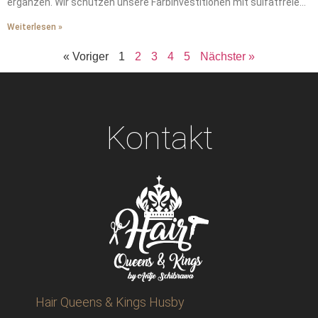
ergänzen. Wir schützen unsere Farbinvestitionen mit sulfatfreien
Shampoos. Wir waschen unsere Haare zweimal wöchentlich mit
Weiterlesen »
lauwarmem Wasser. Wir schützen unsere Haare vor Windschäden
mit seidengefütterten Mützen. Wir stellen die von der
« Voriger
1
2
3
4
5
Nächster »
Heizungsluft gestohlene Feuchtigkeit durch wöchentliche
Tiefenpflegemasken wieder her. Wir tragen Hitzeschutz vor dem
Styling auf – das ist ein absolutes Muss. Wir vereinbaren alle
sechs Wochen professionelle Auffrischungen, um unerwünschte
Messingtöne zu verhindern. Wir erhalten durch diese
Kontakt
grundlegenden Schritte die ganze Saison über salonfrische
Leuchtkraft.
Hair Queens & Kings Husby