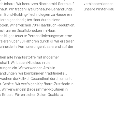
chtshaut. Wir benutzen Niacinamid-Seren auf
verblassen lassen.
fhaut. Wir tragen Hyaluronsäure-Behandlungen
unsere Winter-Hau
Kopfhaut auf.
en Bond-Building-Technologien zu Hause ein.
unsere Farbinvest
rieren geschädigtes Haar durch diese
Wir waschen unser
gien. Wir erreichen 70% Haarbruch-Reduktion.
lauwarmem Wasser
nstruieren Disulfidbrücken im Haar.
Windschäden mit s
en KI-gesteuerte Personalisierungssysteme.
stellen die von de
ysieren über 80 Faktoren durch KI. Wir erstellen
Feuchtigkeit durc
hneiderte Formulierungen basierend auf der
wieder her. Wir tr
– das ist ein abso
hen alte Inhaltsstoffe mit moderner
sechs Wochen prof
haft. Wir bauen Hibiskus in die
unerwünschte Mess
rungen ein. Wir verwenden Amla in
erhalten durch di
ndlungen. Wir kombinieren traditionelle
Saison über salonf
t mit wissenschaftlichen Methoden.
wachen die Follikel-Gesundheit durch smarte
-Geräte. Wir verfolgen Kopfhaut-Zustände in
. Wir verwandeln Badezimmer-Routinen in
-Rituale. Wir erreichen Salon-Qualitäts-
sse zu Hause.