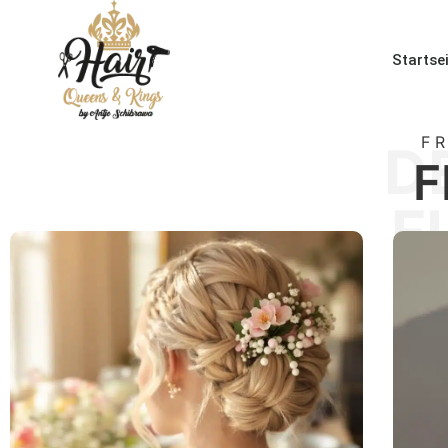
Startse
F
D
F
F