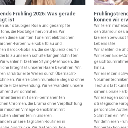
ends Frühling 2026: Was gerade
Frühlingstren
gt ist
können wir er
zen auf staubiges Rosa und gedämpfte
Wir feiern mühelos
töne, die Nostalgie hervorrufen. Wir
den Glamour des a
ren diese sanften Töne mit elektrischen
kreieren bewusst t
rchen-Farben wie Kobaltblau und
Lebensstile.
rün. Wir schaffen auffällige Kontraste, die
en Barock-Bobs an, die die Opulenz des 17.
Wir stehlen die S
rühlings-Ästhetik definieren.
derts zu unseren schulterlangen Schnitten
Wir lieben Bixie-C
 Wir wählen hitzefreie Styling-Methoden, die
gesichtsumrahmen
rliche Integrität unserer Haare bewahren. Wir
hinzu.
n Seidenschals und Flexi-Lockenwickler als
eren strukturierte Wellen durch Übernacht-
Wir ersetzen schw
ichtigsten Styling-Tools.
chniken. Wir erreichen mühelose Eleganz ohne
Volumentechniken.
ende Hitzeanwendung. Wir verwandeln unsere
Textur statt künst
ährend wir schlafen.
dimensionale Farb
erimentieren mit semi-permanenten
Tönen.
Wir erzeugen son
schen Chromen, die Drama ohne Verpflichtung
strategische Farb
Wir mischen Vintage-Sensibilität mit
persönliche Authe
ischen Elementen in unseren
Schnitten ein. Wir
scheidungen. Wir schaffen überraschend
andeln unsere täglichen Routinen in
transformative An
Wir definieren Fr
e Statement-Looks.
ische Ausdrücke. Wir treffen mutige
Wir perfektionieren