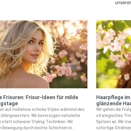
unsere
e Frisuren: Frisur-Ideen für milde
Haarpflege im 
ngstage
glänzende Ha
zen auf mühelose schicke Styles während des
Wir gehen die Früh
rühlingswetters. Wir bevorzugen natürliche
strategisches Tr
 statt schwerer Styling-Techniken. Wir
Spitzen an. Wir m
n Bewegung durch leichte Schichten in
sofortige Strähnen