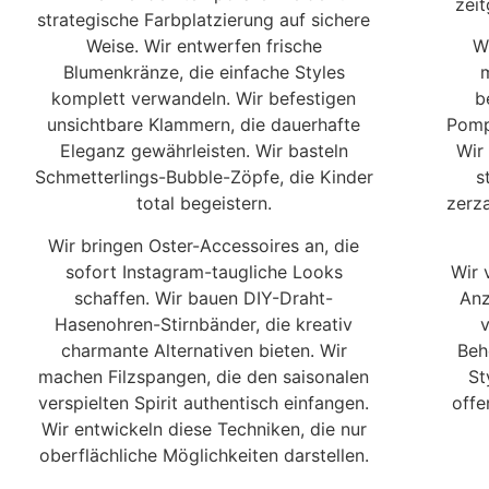
zeit
strategische Farbplatzierung auf sichere
Weise. Wir entwerfen frische
W
Blumenkränze, die einfache Styles
m
komplett verwandeln. Wir befestigen
b
unsichtbare Klammern, die dauerhafte
Pomp
Eleganz gewährleisten. Wir basteln
Wir
Schmetterlings-Bubble-Zöpfe, die Kinder
s
total begeistern.
zerz
Wir bringen Oster-Accessoires an, die
sofort Instagram-taugliche Looks
Wir 
schaffen. Wir bauen DIY-Draht-
Anz
Hasenohren-Stirnbänder, die kreativ
charmante Alternativen bieten. Wir
Beh
machen Filzspangen, die den saisonalen
St
verspielten Spirit authentisch einfangen.
offe
Wir entwickeln diese Techniken, die nur
oberflächliche Möglichkeiten darstellen.