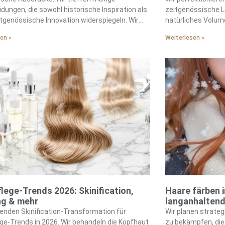
dungen, die sowohl historische Inspiration als
zeitgenössische Le
tgenössische Innovation widerspiegeln. Wir
natürliches Volum
en Trends, die Drama mit Praktikabilität
en »
Weiterlesen »
cieren.
lege-Trends 2026: Skinification,
Haare färben i
ng & mehr
langanhaltend
enden Skinification-Transformation für
Wir planen strate
ge-Trends in 2026. Wir behandeln die Kopfhaut
zu bekämpfen, die