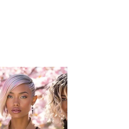
en mit Arganöl auf feuchtes Haar
obaöl in unsere
mpfende Routine ein. Wir machen
haut-Peelings, um
en zu entfernen. Wir wählen
t Hitzestyling, um die natürliche
ewahren. Wir verwenden Vor-Färbung-
saisonalen Farbveränderungen. Wir
rähnen durch
dlungen. Wir bekämpfen Frizz mit
barrieren. Wir erhalten die
urch konsequente
hrende Praktiken.