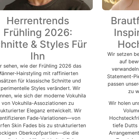
Herrentrends
Braut
Frühling 2026:
Inspi
hnitte & Styles Für
Hoch
Ihn
Wir setzen be
auf bew
r sehen, wie der Frühling 2026 das
verwandeln
änner-Hairstyling mit raffinierten
Statement-Pie
sätzen für klassische Schnitte und
passen unser
perimentelle Styles verändert. Wir
zu w
nnen, wie sich der moderne Vokuhila
von Vokuhila-Assoziationen zu
Wir holen un
rukturierter Eleganz entwickelt. Wir
Volume
dentifizieren Fade-Variationen—von
Hochsteckfri
rfen Skin Fades bis zu strukturierten
tiefe Dutts
ockigen Oberkopfpartien—die die
Arrangements