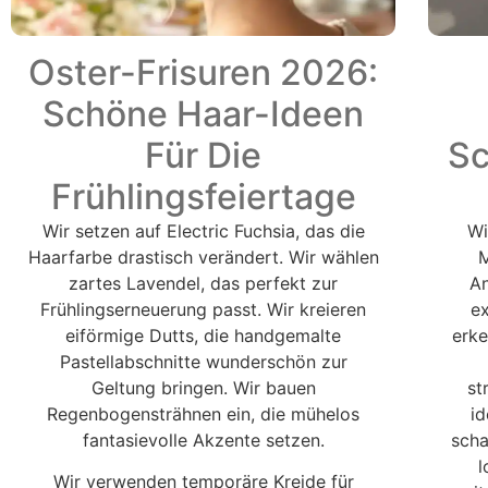
Oster-Frisuren 2026:
Schöne Haar-Ideen
Für Die
Sc
Frühlingsfeiertage
Wir setzen auf Electric Fuchsia, das die
Wi
Haarfarbe drastisch verändert. Wir wählen
M
zartes Lavendel, das perfekt zur
An
Frühlingserneuerung passt. Wir kreieren
ex
eiförmige Dutts, die handgemalte
erke
Pastellabschnitte wunderschön zur
Geltung bringen. Wir bauen
st
Regenbogensträhnen ein, die mühelos
i
fantasievolle Akzente setzen.
scha
l
Wir verwenden temporäre Kreide für