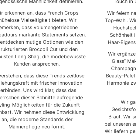
genössische Männlichkeit definieren.
Touch in u
ir erkennen an, dass French Crops
Wir feiern n
ühelose Vielseitigkeit bieten. Wir
Top-Wahl. Wir
emerken, dass volumengetriebene
Hochsteck
adours markante Statements setzen.
Schönheit i
 entdecken mutige Optionen wie den
Haar-Eigens
trukturierten Broccoli Cut und den
Wir ergänze
austen Long Shag, die modebewusste
Glass“ Ma
Kunden ansprechen.
Champagne
verstehen, dass diese Trends zeitlose
Beauty-Palet
iehungskraft mit frischer Innovation
Harmonie zw
verbinden. Uns wird klar, dass das
errschen dieser Schnitte aufregende
Wir ga
yling-Möglichkeiten für die Zukunft
Gesichtsfo
nbart. Wir nehmen diese Entwicklung
Braut. Wir 
an, die moderne Standards der
bei unseren e
Männerpflege neu formt.
Wir liefern p