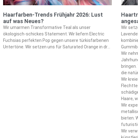
Haarfarben-Trends Frühjahr 2026: Lust
Haartr
auf was Neues?
angesa
Wir umarmen Transformative Teal als unser
Wir set
ökologisch-schickes Statement. Wir liefern Electric
Lavendel
Fuchsias perfekten Pop gegen unsere türkisfarbenen
kombinie
Untertöne. Wir setzen uns für Saturated Orange in drei
Gummibä
Intensitätsstufen ein, die wir entwickelt haben. Wir
Smaragdg
Wir nehm
kreieren Solars atemberaubende Wirkung durch unsere
unsere F
Jahrhun
Formulierungen. Wir inspirieren Vintage-Ästhetik mit
bringen.
unseren Sepia-Variationen. Wir treiben saisonale
die natü
Stimmungen durch unsere futuristischen Metallics
verwende
Wir krei
voran. Wir drücken chromatischen Optimismus in
unsere w
Flechtte
unseren Farbpaletten aus. Wir verbinden uns durch
schädig
warme Töne, die wir perfektioniert haben. Wir mischen
Haare, w
sanfte Brauntöne mit unseren charakteristischen
Wir exp
Techniken. Wir integrieren gedämpfte Pinktöne in
metalli
unsere saisonalen Angebote. Wir entwickeln
bieten. 
nachhaltige Formulierungen für unsere bewussten
futurist
Kunden. Wir setzen strategische Peekaboo-Highlights,
Farbent
Wir verw
die wir gemeistert haben. Wir machen Experimentieren
tragbar
künstler