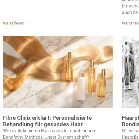
durch unsere Methoden zugänglich. Wir verwandeln
Entschei
bindungsscheue Coloristen mit unseren Ansätzen. Wir
auch zei
führen die Bewegung jenseits vorhersehbarer
etablier
Weiterlesen »
Weiterles
Highlights an.
ausbalan
Fibre Clinix erklärt: Personalisierte
Haarpf
Behandlung für gesundes Haar
Bondi
Wir revolutionieren Haarreparatur durch unsere
Wir verw
Bondfinity-Methode. Unser System schafft
Haarpfle