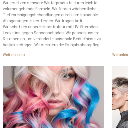
Kopfhautöle aufgrund steigender Temperaturen.
Wir ersetzen schwere Winterprodukte durch leichte
unseren
volumengebende Formeln. Wir führen wöchentliche
wunders
Tiefenreinigungsbehandlungen durch, um saisonale
Methode
Ablagerungen zu entfernen. Wir tragen Anti-
Winters 
Feuchtigkeits-Seren auf, wenn die Taupunkte 15°C
Wir schützen unsere Haarstruktur mit UV-filternden
authent
überschreiten.
Leave-ins gegen Sonnenschäden. Wir passen unsere
Wir zau
Routinen an, um veränderte saisonale Bedürfnisse zu
sanften 
berücksichtigen. Wir meistern die Frühjahrshaarpflege
satte Sc
durch das Verstehen dieser wechselnden
entspann
Weiterlesen »
Weiterles
Anforderungen.
integrie
brauche
Wirkung.