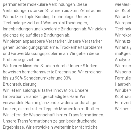
permanente molekulare Verbindungen. Diese
wie Gesi
Verbindungen stärken Strähnen bis zum Zehnfachen
der Kop
ihres ursprünglichen Zustands.
Wir nutzen Triple Bonding Technologie. Unsere
auf die 
Wir setz
Technologie zielt auf Wasserstoffbindungen,
Wir repa
Ionenbindungen und kovalente Bindungen ab. Wir zielen
Technolo
gleichzeitig auf diese Bindungen ab.
Wir reko
Wir bieten anpassbare Verstärker. Unsere Verstärker
Wir nutz
gehen Schädigungsprobleme, Trockenheitsprobleme
Wir anal
und Farbverblassungsprobleme an. Wir gehen diese
maßgesc
Probleme gezielt an.
Analyse.
Wir führen klinische Studien durch. Unsere Studien
Wir misc
beweisen bemerkenswerte Ergebnisse. Wir erreichen
Wissensc
bis zu 90% Schadenumkehr und 83%
Formulie
Bruchreduzierung.
Haarbeha
Wir liefern salonqualitative Innovation. Unsere
Weishei
Wir über
Innovation verändert geschädigtes Haar. Wir
Kopfhaut
verwandeln Haar in glänzende, widerstandsfähige
Echtzeit
Locken, die mit roten Teppich Momenten mithalten
Wellness
können.
Wir liefern die Wissenschaft hinter Transformationen.
Ergebni
Unsere Transformationen zeigen beeindruckende
Ergebnisse. Wir entwickeln weiterhin beträchtliche