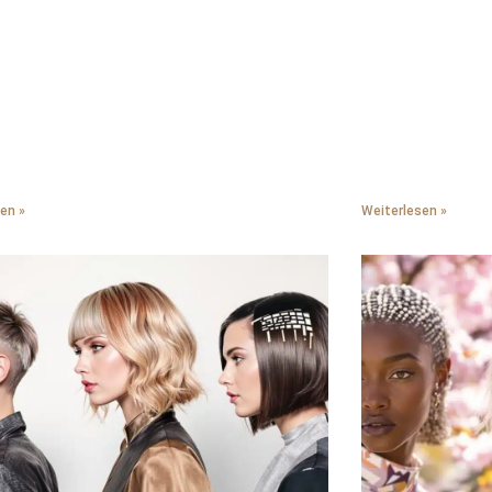
 Haaren. Wir bekommen über Nacht
Feuchtigkeits-Ser
chöne Locken mit hitzefreien Socken-
auf. Wir bauen Joj
n. Wir ersetzen die schweren Cremes des
feuchtigkeitsbekä
durch luftige Mousses. Wir betonen die
wöchentliche Kopf
ische Textur, anstatt gegen sie anzukämpfen.
Produktablagerung
bern begehrte sonnengeküsste Looks mit
Lufttrocknung stat
Bronde-Highlights. Wir fügen Wärme durch
Feuchtigkeit zu b
hokoladentöne hinzu. Wir kombinieren
Pflegemasken vor 
te Styles mit Netzbaretts für Raffinesse. Wir
stärken unsere St
en »
Weiterlesen »
ren Statement-Schals für Pariser Eleganz. Wir
Tiefenpflegebehan
n minimalen Morgenaufwand bei maximaler
ölbasierten Schutz
Haargesundheit d
feuchtigkeitsbewa