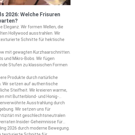
ds 2026: Welche Frisuren
warten?
e Eleganz. Wir formen Wellen, die
lten Hollywood ausstrahlen. Wir
exturierte Schnitte für hektische
how mit gewagten Kurzhaarschnitten.
uts und Mikro-Bobs. Wir fügen
de Stufen zu klassischen Formen
ere Produkte durch natürliche
 Wir setzen auf authentische
liche Steifheit. Wir kreieren warme,
en mit Butterblond- und Honig-
nenverwöhnte Ausstrahlung durch
gebung. Wir setzen uns für
ntizität mit geschlechtsneutralen
 verraten Insider-Geheimnisse für
sätze.
ühling 2026 durch moderne Bewegung.
 texturierte Schnitte für