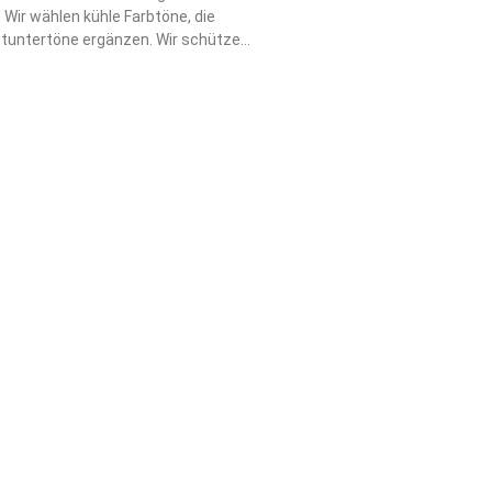
 Wir wählen kühle Farbtöne, die
tuntertöne ergänzen. Wir schützen
itionen mit sulfatfreien Shampoos.
e Haare zweimal wöchentlich mit
. Wir schützen unsere Haare vor
eidengefütterten Mützen. Wir
r Heizungsluft gestohlene
h wöchentliche Tiefenpflegemasken
agen Hitzeschutz vor dem Styling auf
lutes Muss. Wir vereinbaren alle
essionelle Auffrischungen, um
ingtöne zu verhindern. Wir
ese grundlegenden Schritte die ganze
rische Leuchtkraft.