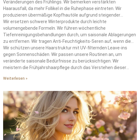
Veränderungen des Frühlings. Wir bemerken verstärkten
Haarausfall, da mehr Follikel in die Ruhephase eintreten. Wir
produzieren übermäßige Kopfhautöle aufgrund steigender
Temperaturen.
Wir ersetzen schwere Winterprodukte durch leichte
volumengebende Formeln. Wir führen wöchentliche
Tiefenreinigungsbehandlungen durch, um saisonale Ablagerungen
zu entfernen. Wir tragen Anti-Feuchtigkeits-Seren auf, wenn die
Taupunkte 15°C überschreiten.
Wir schützen unsere Haarstruktur mit UV-filternden Leave-ins
gegen Sonnenschäden. Wir passen unsere Routinen an, um
veränderte saisonale Bedürfnisse zu berücksichtigen. Wir
meistern die Frühjahrshaarpflege durch das Verstehen dieser
wechselnden Anforderungen.
Weiterlesen »