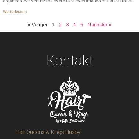
ergänzen. Wir schützen unsere Farbinvestitionen mit sulfatfreien
Shampoos. Wir waschen unsere Haare zweimal wöchentlich mit
Weiterlesen »
lauwarmem Wasser. Wir schützen unsere Haare vor Windschäden
mit seidengefütterten Mützen. Wir stellen die von der
« Voriger
1
2
3
4
5
Nächster »
Heizungsluft gestohlene Feuchtigkeit durch wöchentliche
Tiefenpflegemasken wieder her. Wir tragen Hitzeschutz vor dem
Styling auf – das ist ein absolutes Muss. Wir vereinbaren alle
sechs Wochen professionelle Auffrischungen, um unerwünschte
Messingtöne zu verhindern. Wir erhalten durch diese
Kontakt
grundlegenden Schritte die ganze Saison über salonfrische
Leuchtkraft.
Hair Queens & Kings Husby