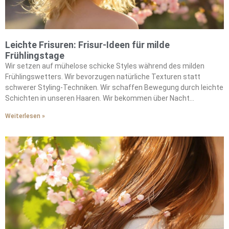
Leichte Frisuren: Frisur-Ideen für milde
Frühlingstage
Wir setzen auf mühelose schicke Styles während des milden
Frühlingswetters. Wir bevorzugen natürliche Texturen statt
schwerer Styling-Techniken. Wir schaffen Bewegung durch leichte
Schichten in unseren Haaren. Wir bekommen über Nacht
wunderschöne Locken mit hitzefreien Socken-Methoden. Wir
Weiterlesen »
ersetzen die schweren Cremes des Winters durch luftige
Mousses. Wir betonen die authentische Textur, anstatt gegen sie
anzukämpfen. Wir zaubern begehrte sonnengeküsste Looks mit
sanften Bronde-Highlights. Wir fügen Wärme durch satte
Schokoladentöne hinzu. Wir kombinieren entspannte Styles mit
Netzbaretts für Raffinesse. Wir integrieren Statement-Schals für
Pariser Eleganz. Wir brauchen minimalen Morgenaufwand bei
maximaler Wirkung.