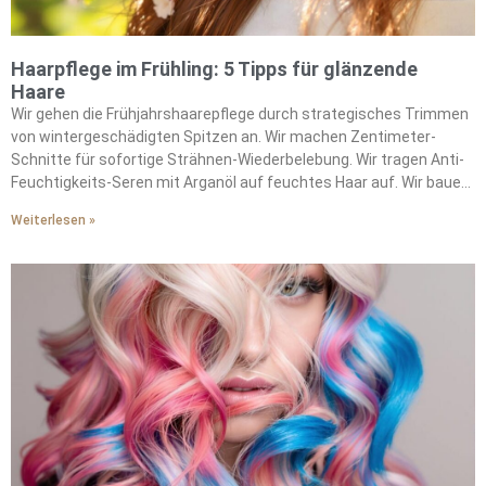
Haarpflege im Frühling: 5 Tipps für glänzende
Haare
Wir gehen die Frühjahrshaarepflege durch strategisches Trimmen
von wintergeschädigten Spitzen an. Wir machen Zentimeter-
Schnitte für sofortige Strähnen-Wiederbelebung. Wir tragen Anti-
Feuchtigkeits-Seren mit Arganöl auf feuchtes Haar auf. Wir bauen
Jojobaöl in unsere feuchtigkeitsbekämpfende Routine ein. Wir
Weiterlesen »
machen wöchentliche Kopfhaut-Peelings, um
Produktablagerungen zu entfernen. Wir wählen Lufttrocknung
statt Hitzestyling, um die natürliche Feuchtigkeit zu bewahren. Wir
verwenden Vor-Färbung-Pflegemasken vor saisonalen
Farbveränderungen. Wir stärken unsere Strähnen durch
Tiefenpflegebehandlungen. Wir bekämpfen Frizz mit ölbasierten
Schutzbarrieren. Wir erhalten die Haargesundheit durch
konsequente feuchtigkeitsbewahrende Praktiken.