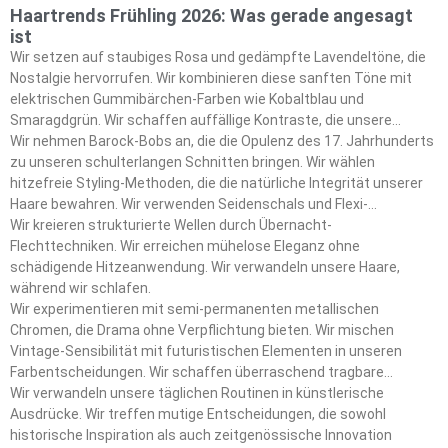
Haartrends Frühling 2026: Was gerade angesagt
ist
Wir setzen auf staubiges Rosa und gedämpfte Lavendeltöne, die
Nostalgie hervorrufen. Wir kombinieren diese sanften Töne mit
elektrischen Gummibärchen-Farben wie Kobaltblau und
Smaragdgrün. Wir schaffen auffällige Kontraste, die unsere
Frühlings-Ästhetik definieren.
Wir nehmen Barock-Bobs an, die die Opulenz des 17. Jahrhunderts
zu unseren schulterlangen Schnitten bringen. Wir wählen
hitzefreie Styling-Methoden, die die natürliche Integrität unserer
Haare bewahren. Wir verwenden Seidenschals und Flexi-
Lockenwickler als unsere wichtigsten Styling-Tools.
Wir kreieren strukturierte Wellen durch Übernacht-
Flechttechniken. Wir erreichen mühelose Eleganz ohne
schädigende Hitzeanwendung. Wir verwandeln unsere Haare,
während wir schlafen.
Wir experimentieren mit semi-permanenten metallischen
Chromen, die Drama ohne Verpflichtung bieten. Wir mischen
Vintage-Sensibilität mit futuristischen Elementen in unseren
Farbentscheidungen. Wir schaffen überraschend tragbare
Statement-Looks.
Wir verwandeln unsere täglichen Routinen in künstlerische
Ausdrücke. Wir treffen mutige Entscheidungen, die sowohl
historische Inspiration als auch zeitgenössische Innovation