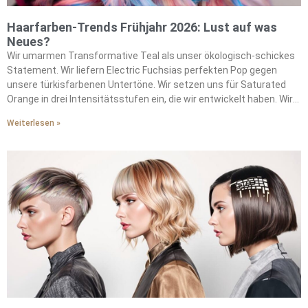
Haarfarben-Trends Frühjahr 2026: Lust auf was
Neues?
Wir umarmen Transformative Teal als unser ökologisch-schickes
Statement. Wir liefern Electric Fuchsias perfekten Pop gegen
unsere türkisfarbenen Untertöne. Wir setzen uns für Saturated
Orange in drei Intensitätsstufen ein, die wir entwickelt haben. Wir
kreieren Solars atemberaubende Wirkung durch unsere
Weiterlesen »
Formulierungen. Wir inspirieren Vintage-Ästhetik mit unseren
Sepia-Variationen. Wir treiben saisonale Stimmungen durch
unsere futuristischen Metallics voran. Wir drücken chromatischen
Optimismus in unseren Farbpaletten aus. Wir verbinden uns durch
warme Töne, die wir perfektioniert haben. Wir mischen sanfte
Brauntöne mit unseren charakteristischen Techniken. Wir
integrieren gedämpfte Pinktöne in unsere saisonalen Angebote.
Wir entwickeln nachhaltige Formulierungen für unsere bewussten
Kunden. Wir setzen strategische Peekaboo-Highlights, die wir
gemeistert haben. Wir machen Experimentieren durch unsere
Methoden zugänglich. Wir verwandeln bindungsscheue Coloristen
mit unseren Ansätzen. Wir führen die Bewegung jenseits
vorhersehbarer Highlights an.