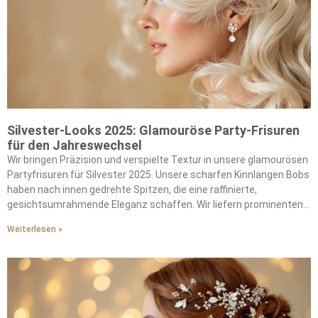
Silvester-Looks 2025: Glamouröse Party-Frisuren
für den Jahreswechsel
Wir bringen Präzision und verspielte Textur in unsere glamourösen
Partyfrisuren für Silvester 2025. Unsere scharfen Kinnlangen Bobs
haben nach innen gedrehte Spitzen, die eine raffinierte,
gesichtsumrahmende Eleganz schaffen. Wir liefern prominenten-
würdiges Volumen durch schwungvolle Föhnfrisuren. Unsere
Weiterlesen »
Statement-Hochsteckfrisuren versprühen 90er Pamela Anderson
Glamour durch strategisches Drehen und lockere Strähnen. Wir
bieten romantischen Charme mit Kronenzöpfen, die mit
perlenbesetzten Haarspangen geschmückt sind. Unsere von
Brigitte Bardot inspirierten Knoten verkörpern ungezähmte Textur.
Wir fügen jedem Style sofortigen Y2K-Glamour hinzu mit Glitzer-