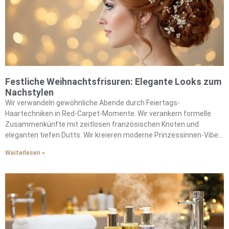
Transformationen durch Lametta-Strähnen und Schimmer-
Sprays. Unsere spektakulären Looks ziehen die ganze Nacht über
bei den Feierlichkeiten alle Blicke auf sich.
Festliche Weihnachtsfrisuren: Elegante Looks zum
Nachstylen
Wir verwandeln gewöhnliche Abende durch Feiertags-
Haartechniken in Red-Carpet-Momente. Wir verankern formelle
Zusammenkünfte mit zeitlosen französischen Knoten und
eleganten tiefen Dutts. Wir kreieren moderne Prinzessinnen-Vibes
mit gedrehten Kronenzöpfen, die mit Strass-Haarbändern
Weiterlesen »
geschmückt sind. Wir fangen Licht wie eingefangenes
Sternenlicht durch holländische Zöpfe ein. Wir bieten
architektonische Unterstützung, indem wir Volumen-Mousse auf
feuchte Ansätze auftragen. Wir fügen fotogene Textur mit
Meersalz-Spray hinzu. Wir fangen Kerzenlicht wunderschön mit
satten Kupfertönen und luxuriösen Mokka-Mousse-Nuancen ein.
Wir enthüllen unzählige festliche Styling-Möglichkeiten durch