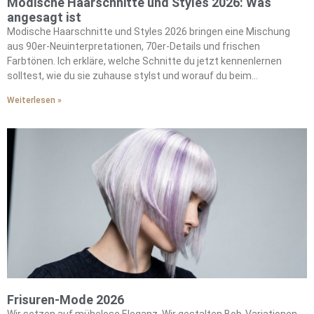
Modische Haarschnitte und Styles 2026: Was
angesagt ist
Modische Haarschnitte und Styles 2026 bringen eine Mischung
aus 90er-Neuinterpretationen, 70er-Details und frischen
Farbtönen. Ich erkläre, welche Schnitte du jetzt kennenlernen
solltest, wie du sie zuhause stylst und worauf du beim
Farbwechsel achten musst. Meine Tipps sind praktisch, ehrlich
Weiterlesen »
und leicht umzusetzen. Die wichtigsten Looks im Überblick Kurz
und knapp: Rachel 2.0, der Big C […]
Frisuren-Mode 2026