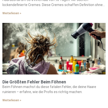
lockendefinierte Cremes. Diese Cremes schaffen Definition ohne
zu verhärten. Wir wollen Glashaar-Seren. Glashaar-Seren liefern
Weiterlesen »
Instagram-würdigen Glanz. Wir schätzen multifunktionale Öle.
Diese Öle bieten Hitzeschutz bis zu 230°C. Wir mögen kuratierte
Geschenksets. Geschenksets kombinieren Argan-Jojoba-Öle mit
Keratin-Reparaturmasken. Diese Kombinationen bieten Salon-
Qualität für zuhause. Wir verwandeln tägliche Routinen in roter-
Teppich-würdige Rituale. Wir entdecken die begehrtesten
Kombinationen durch sorgfältige Produktpaarung. Diese
raffinierten Formulierungen heben unser Haarpflege-Erlebnis auf
die nächste Stufe.
Die Größten Fehler Beim Föhnen
Beim Föhnen machst du diese fatalen Fehler, die deine Haare
ruinieren – erfahre, wie die Profis es richtig machen.
Weiterlesen »