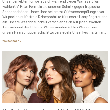
Unser perfekter Ton setzt sich während dieser Wartezeit. Wir
wählen UV-Filter-Formeln als unseren Schutz gegen tropische
Sonnenschäden. Unser Haar bekommt Süßwasserspülungen vor
dem Schwimmen. Diese Spülungen schaffen Barrieren gegen die
Wir packen sulfatfreie Reiseprodukte für unsere Haarpflegeroutine
ausbleichenden Effekte des Chlors auf unsere Farbe.
ein. Unsere Waschhäufigkeit verschiebt sich auf jeden zweiten
Tag während des Urlaubs. Wir verwenden kühles Wasser, um
unsere Haarschuppenschicht zu versiegeln. Unser Festhalten an
diesen Grundlagen erhält die salonfrische Lebendigkeit. Wir
Weiterlesen »
vermeiden Urlaubshaarkatastrophen durch konsequente
Schutzpraktiken.