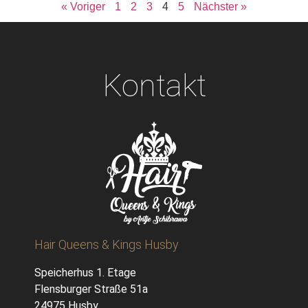
« Voriger
1
2
3
4
5
Nächster »
Kontakt
Hair Queens & Kings Husby
Speicherhus 1. Etage
Flensburger Straße 51a
24975 Husby