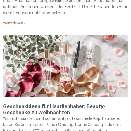
Haar.
Unser Haar hält unzählige Styling-Sessions aus. Wir behalten das
optimale Aussehen während der Festzeit. Unser behandeltes Haar
sieht bei Feiern auf Fotos toll aus.
Weiterlesen »
Geschenkideen für Haarliebhaber: Beauty-
Geschenke zu Weihnachten
Wir Enthusiasten sind scharf auf professionelle Kopfhautseren.
Diese Seren enthalten Panax Ginseng. Panax Ginseng reduziert
Haarausfall um 30% innerhalb von 90 Tagen. Wir suchen