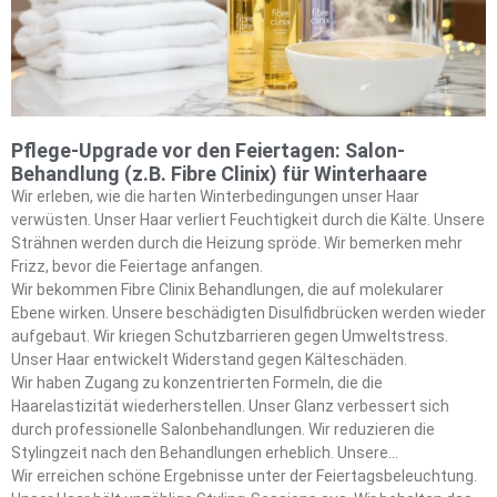
diese grundlegenden Techniken.
Pflege-Upgrade vor den Feiertagen: Salon-
Behandlung (z.B. Fibre Clinix) für Winterhaare
Wir erleben, wie die harten Winterbedingungen unser Haar
verwüsten. Unser Haar verliert Feuchtigkeit durch die Kälte. Unsere
Strähnen werden durch die Heizung spröde. Wir bemerken mehr
Frizz, bevor die Feiertage anfangen.
Wir bekommen Fibre Clinix Behandlungen, die auf molekularer
Ebene wirken. Unsere beschädigten Disulfidbrücken werden wieder
aufgebaut. Wir kriegen Schutzbarrieren gegen Umweltstress.
Unser Haar entwickelt Widerstand gegen Kälteschäden.
Wir haben Zugang zu konzentrierten Formeln, die die
Haarelastizität wiederherstellen. Unser Glanz verbessert sich
durch professionelle Salonbehandlungen. Wir reduzieren die
Stylingzeit nach den Behandlungen erheblich. Unsere
wintermüden Haare verwandeln sich in roter-Teppich-taugliches
Wir erreichen schöne Ergebnisse unter der Feiertagsbeleuchtung.