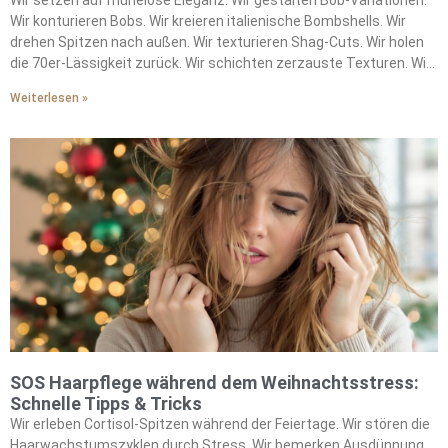
Wir setzen auf mühelose Eleganz. Wir gestalten Bob-Variationen.
Wir konturieren Bobs. Wir kreieren italienische Bombshells. Wir
drehen Spitzen nach außen. Wir texturieren Shag-Cuts. Wir holen
die 70er-Lässigkeit zurück. Wir schichten zerzauste Texturen. Wir
leben in Stufen. Wir umrahmen Gesichter mit Pony. Wir stylen
Weiterlesen »
Curtain Bangs. Wir formen Bottleneck Bangs. Wir zausen Birkin-
Styles. Wir machen Züge weicher. Wir wärmen Blondtöne auf. Wir
mischen Honig-Nuancen. Wir kombinieren Karamell-
Schattierungen. Wir ersetzen kühlere Paletten. Wir schmeicheln
allen mit Farbe. Wir setzen auf pflegeleichte Schnitte. Wir nutzen
Lufttrocken-Techniken. Wir minimieren Produktverwendung. Wir
setzen Akzente mit Statement-Accessoires. Wir runden ab mit
marmoriertem Acetat. Wir verzieren mit Kristallen. Wir veredeln
einfache Styles. Wir verraten Styling-Geheimnisse. Wir planen
Pflege-Methoden. Wir passen uns saisonal den Trends an.
SOS Haarpflege während dem Weihnachtsstress:
Schnelle Tipps & Tricks
Wir erleben Cortisol-Spitzen während der Feiertage. Wir stören die
Haarwachstumszyklen durch Stress. Wir bemerken Ausdünnung