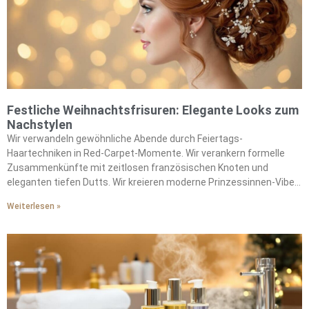
Transformationen durch Lametta-Strähnen und Schimmer-
Sprays. Unsere spektakulären Looks ziehen die ganze Nacht über
bei den Feierlichkeiten alle Blicke auf sich.
Festliche Weihnachtsfrisuren: Elegante Looks zum
Nachstylen
Wir verwandeln gewöhnliche Abende durch Feiertags-
Haartechniken in Red-Carpet-Momente. Wir verankern formelle
Zusammenkünfte mit zeitlosen französischen Knoten und
eleganten tiefen Dutts. Wir kreieren moderne Prinzessinnen-Vibes
mit gedrehten Kronenzöpfen, die mit Strass-Haarbändern
Weiterlesen »
geschmückt sind. Wir fangen Licht wie eingefangenes
Sternenlicht durch holländische Zöpfe ein. Wir bieten
architektonische Unterstützung, indem wir Volumen-Mousse auf
feuchte Ansätze auftragen. Wir fügen fotogene Textur mit
Meersalz-Spray hinzu. Wir fangen Kerzenlicht wunderschön mit
satten Kupfertönen und luxuriösen Mokka-Mousse-Nuancen ein.
Wir enthüllen unzählige festliche Styling-Möglichkeiten durch