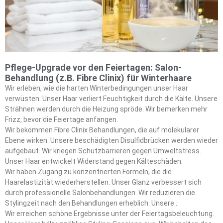
diese grundlegenden Techniken.
Pflege-Upgrade vor den Feiertagen: Salon-
Behandlung (z.B. Fibre Clinix) für Winterhaare
Wir erleben, wie die harten Winterbedingungen unser Haar
verwüsten. Unser Haar verliert Feuchtigkeit durch die Kälte. Unsere
Strähnen werden durch die Heizung spröde. Wir bemerken mehr
Frizz, bevor die Feiertage anfangen.
Wir bekommen Fibre Clinix Behandlungen, die auf molekularer
Ebene wirken. Unsere beschädigten Disulfidbrücken werden wieder
aufgebaut. Wir kriegen Schutzbarrieren gegen Umweltstress.
Unser Haar entwickelt Widerstand gegen Kälteschäden.
Wir haben Zugang zu konzentrierten Formeln, die die
Haarelastizität wiederherstellen. Unser Glanz verbessert sich
durch professionelle Salonbehandlungen. Wir reduzieren die
Stylingzeit nach den Behandlungen erheblich. Unsere
wintermüden Haare verwandeln sich in roter-Teppich-taugliches
Wir erreichen schöne Ergebnisse unter der Feiertagsbeleuchtung.