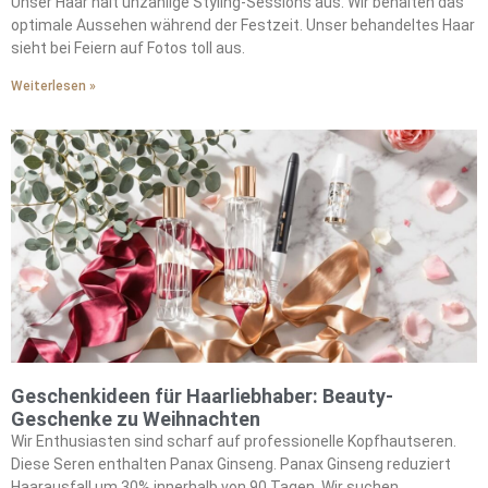
Haar.
Unser Haar hält unzählige Styling-Sessions aus. Wir behalten das
optimale Aussehen während der Festzeit. Unser behandeltes Haar
sieht bei Feiern auf Fotos toll aus.
Weiterlesen »
Geschenkideen für Haarliebhaber: Beauty-
Geschenke zu Weihnachten
Wir Enthusiasten sind scharf auf professionelle Kopfhautseren.
Diese Seren enthalten Panax Ginseng. Panax Ginseng reduziert
Haarausfall um 30% innerhalb von 90 Tagen. Wir suchen