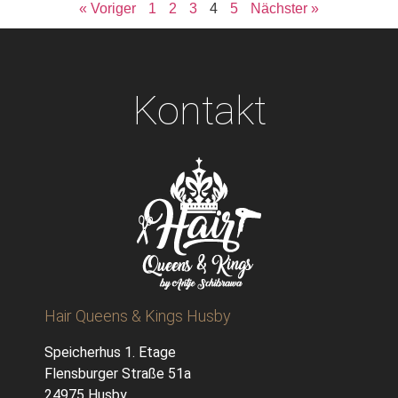
« Voriger
1
2
3
4
5
Nächster »
Kontakt
Hair Queens & Kings Husby
Speicherhus 1. Etage
Flensburger Straße 51a
24975 Husby