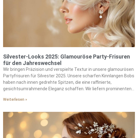
Silvester-Looks 2025: Glamouröse Party-Frisuren
für den Jahreswechsel
Wir bringen Präzision und verspielte Textur in unsere glamourösen
Partyfrisuren für Silvester 2025. Unsere scharfen Kinnlangen Bobs
haben nach innen gedrehte Spitzen, die eine raffinierte,
gesichtsumrahmende Eleganz schaffen. Wir liefern prominenten-
würdiges Volumen durch schwungvolle Föhnfrisuren. Unsere
Weiterlesen »
Statement-Hochsteckfrisuren versprühen 90er Pamela Anderson
Glamour durch strategisches Drehen und lockere Strähnen. Wir
bieten romantischen Charme mit Kronenzöpfen, die mit
perlenbesetzten Haarspangen geschmückt sind. Unsere von
Brigitte Bardot inspirierten Knoten verkörpern ungezähmte Textur.
Wir fügen jedem Style sofortigen Y2K-Glamour hinzu mit Glitzer-