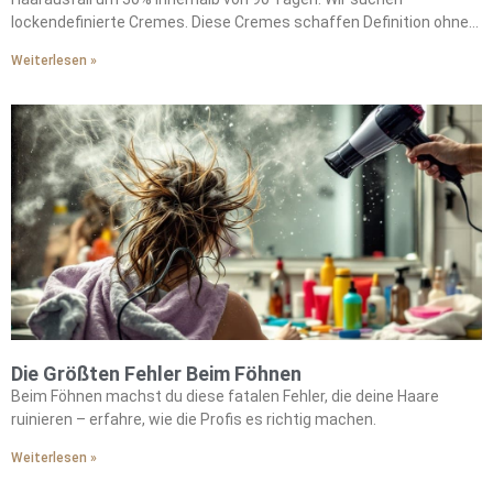
lockendefinierte Cremes. Diese Cremes schaffen Definition ohne
zu verhärten. Wir wollen Glashaar-Seren. Glashaar-Seren liefern
Weiterlesen »
Instagram-würdigen Glanz. Wir schätzen multifunktionale Öle.
Diese Öle bieten Hitzeschutz bis zu 230°C. Wir mögen kuratierte
Geschenksets. Geschenksets kombinieren Argan-Jojoba-Öle mit
Keratin-Reparaturmasken. Diese Kombinationen bieten Salon-
Qualität für zuhause. Wir verwandeln tägliche Routinen in roter-
Teppich-würdige Rituale. Wir entdecken die begehrtesten
Kombinationen durch sorgfältige Produktpaarung. Diese
raffinierten Formulierungen heben unser Haarpflege-Erlebnis auf
die nächste Stufe.
Die Größten Fehler Beim Föhnen
Beim Föhnen machst du diese fatalen Fehler, die deine Haare
ruinieren – erfahre, wie die Profis es richtig machen.
Weiterlesen »