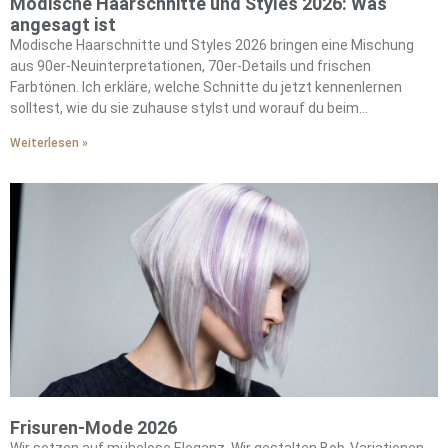
Modische Haarschnitte und Styles 2026: Was
angesagt ist
Modische Haarschnitte und Styles 2026 bringen eine Mischung
aus 90er-Neuinterpretationen, 70er-Details und frischen
Farbtönen. Ich erkläre, welche Schnitte du jetzt kennenlernen
solltest, wie du sie zuhause stylst und worauf du beim
Farbwechsel achten musst. Meine Tipps sind praktisch, ehrlich
Weiterlesen »
und leicht umzusetzen. Die wichtigsten Looks im Überblick Kurz
und knapp: Rachel 2.0, der Big C […]
Frisuren-Mode 2026