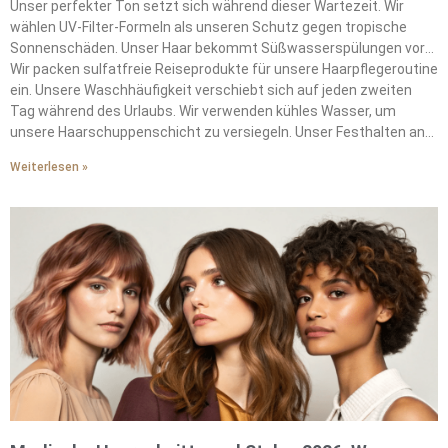
Unser perfekter Ton setzt sich während dieser Wartezeit. Wir
wählen UV-Filter-Formeln als unseren Schutz gegen tropische
Sonnenschäden. Unser Haar bekommt Süßwasserspülungen vor
dem Schwimmen. Diese Spülungen schaffen Barrieren gegen die
Wir packen sulfatfreie Reiseprodukte für unsere Haarpflegeroutine
ausbleichenden Effekte des Chlors auf unsere Farbe.
ein. Unsere Waschhäufigkeit verschiebt sich auf jeden zweiten
Tag während des Urlaubs. Wir verwenden kühles Wasser, um
unsere Haarschuppenschicht zu versiegeln. Unser Festhalten an
diesen Grundlagen erhält die salonfrische Lebendigkeit. Wir
Weiterlesen »
vermeiden Urlaubshaarkatastrophen durch konsequente
Schutzpraktiken.