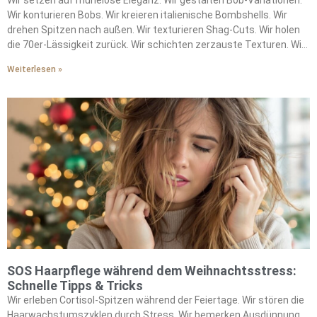
Wir setzen auf mühelose Eleganz. Wir gestalten Bob-Variationen.
Wir konturieren Bobs. Wir kreieren italienische Bombshells. Wir
drehen Spitzen nach außen. Wir texturieren Shag-Cuts. Wir holen
die 70er-Lässigkeit zurück. Wir schichten zerzauste Texturen. Wir
leben in Stufen. Wir umrahmen Gesichter mit Pony. Wir stylen
Weiterlesen »
Curtain Bangs. Wir formen Bottleneck Bangs. Wir zausen Birkin-
Styles. Wir machen Züge weicher. Wir wärmen Blondtöne auf. Wir
mischen Honig-Nuancen. Wir kombinieren Karamell-
Schattierungen. Wir ersetzen kühlere Paletten. Wir schmeicheln
allen mit Farbe. Wir setzen auf pflegeleichte Schnitte. Wir nutzen
Lufttrocken-Techniken. Wir minimieren Produktverwendung. Wir
setzen Akzente mit Statement-Accessoires. Wir runden ab mit
marmoriertem Acetat. Wir verzieren mit Kristallen. Wir veredeln
einfache Styles. Wir verraten Styling-Geheimnisse. Wir planen
Pflege-Methoden. Wir passen uns saisonal den Trends an.
SOS Haarpflege während dem Weihnachtsstress:
Schnelle Tipps & Tricks
Wir erleben Cortisol-Spitzen während der Feiertage. Wir stören die
Haarwachstumszyklen durch Stress. Wir bemerken Ausdünnung